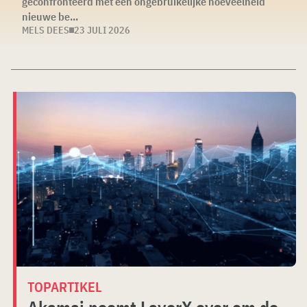
geconfronteerd met een ongebruikelijke hoeveelheid
nieuwe be...
MELS DEES
23 JULI 2026
TOPARTIKEL
Akamai neemt LayerX over om de