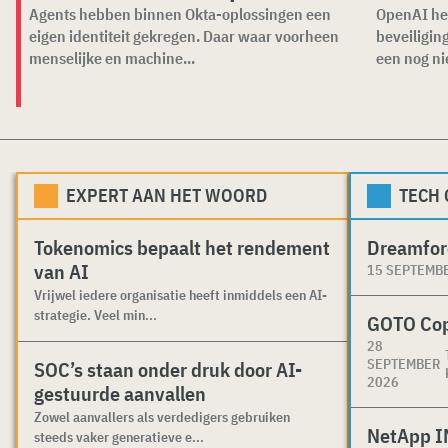
Agents hebben binnen Okta-oplossingen een
OpenAI he
eigen identiteit gekregen. Daar waar voorheen
beveiligin
menselijke en machine...
een nog ni
EXPERT AAN HET WOORD
TECH
Tokenomics bepaalt het rendement
Dreamfor
van AI
15 SEPTEMB
Vrijwel iedere organisatie heeft inmiddels een AI-
strategie. Veel min...
GOTO Co
28
SEPTEMBER
SOC’s staan onder druk door AI-
2026
gestuurde aanvallen
Zowel aanvallers als verdedigers gebruiken
NetApp I
steeds vaker generatieve e...