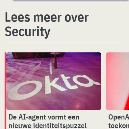
Lees meer over
Security
De AI-agent vormt een
OpenAI
nieuwe identiteitspuzzel
toekom