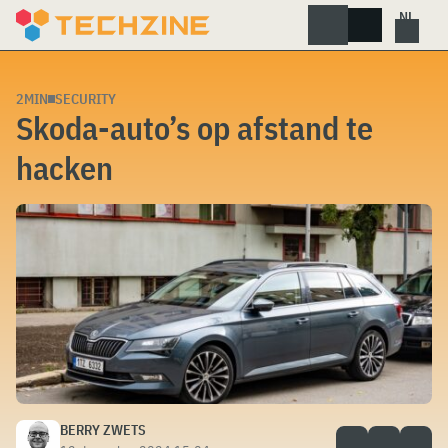
Skip
to
content
2MIN
SECURITY
Skoda-auto’s op afstand te
hacken
BERRY ZWETS