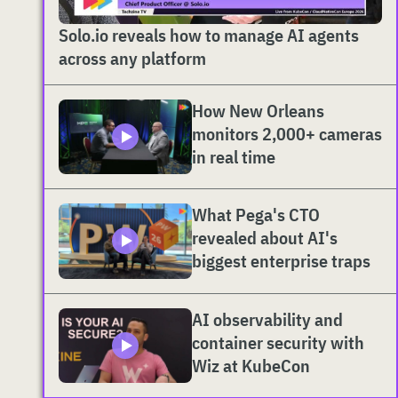
Solo.io reveals how to manage AI agents
across any platform
How New Orleans
monitors 2,000+ cameras
in real time
What Pega's CTO
revealed about AI's
biggest enterprise traps
AI observability and
container security with
Wiz at KubeCon