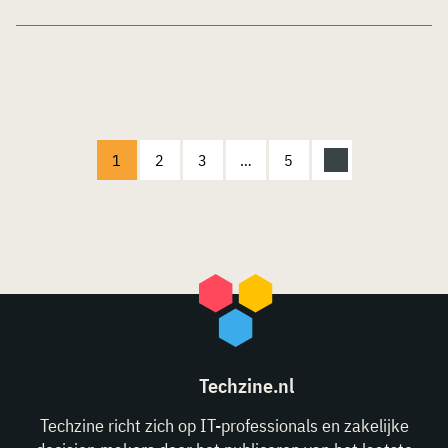
1
2
3
…
5
Techzine.nl
Techzine richt zich op IT-professionals en zakelijke