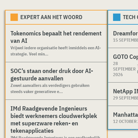
EXPERT AAN HET WOORD
TECH
Tokenomics bepaalt het rendement
Dreamfor
van AI
15 SEPTEMB
Vrijwel iedere organisatie heeft inmiddels een AI-
strategie. Veel min...
GOTO Co
28
SEPTEMBER
SOC’s staan onder druk door AI-
2026
gestuurde aanvallen
Zowel aanvallers als verdedigers gebruiken
NetApp I
steeds vaker generatieve e...
29 SEPTEMB
IMd Raadgevende Ingenieurs
Manhatta
biedt werknemers cloudwerkplek
12 OCTOBER
met superzware reken- en
tekenapplicaties
IMd Raadgevende Ingenieurs is een onafhankelijk