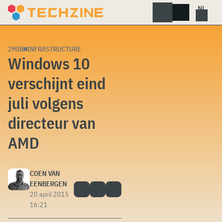
Skip
to
content
2MIN
INFRASTRUCTURE
Windows 10
verschijnt eind
juli volgens
directeur van
AMD
COEN VAN
EENBERGEN
20 april 2015
16:21