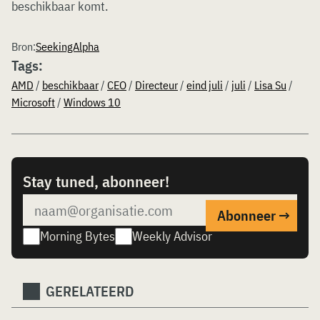
beschikbaar komt.
Bron:
SeekingAlpha
Tags:
AMD
/
beschikbaar
/
CEO
/
Directeur
/
eind juli
/
juli
/
Lisa Su
/
Microsoft
/
Windows 10
Stay tuned, abonneer!
Morning Bytes
Weekly Advisor
GERELATEERD