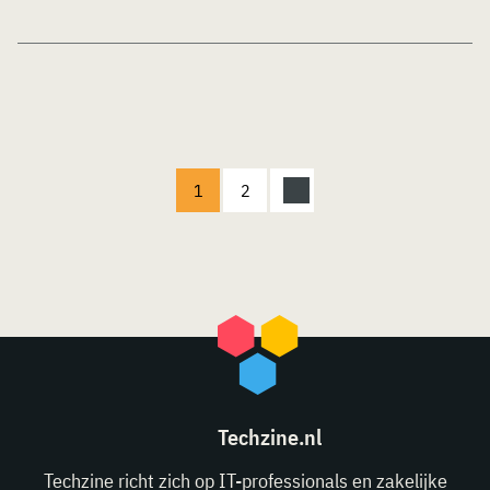
1
2
Techzine.nl
Techzine richt zich op IT-professionals en zakelijke