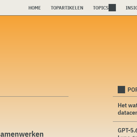
HOME
TOPARTIKELEN
TOPICS
INSI
PO
Het wat
datacen
GPT-5.6
 samenwerken