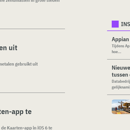
ine zendmasten in grote steden
INS
Appian 
en uit
Tijdens Ap
hoe...
metalen gebruikt uit
Nieuwe 
tussen 
Databedrij
gelijknami
ten-app te
 de Kaarten-app in iOS 6 te