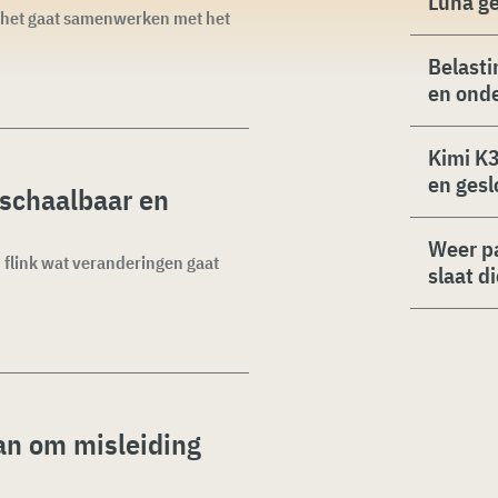
Luna g
t het gaat samenwerken met het
Belasti
en ond
Kimi K3
en gesl
 schaalbaar en
Weer p
 flink wat veranderingen gaat
slaat d
an om misleiding