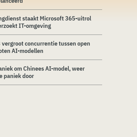
elanceerd
ngdienst staakt Microsoft 365-uitrol
erzoekt IT-omgeving
 vergroot concurrentie tussen open
oten AI-modellen
aniek om Chinees AI-model, weer
ie paniek door