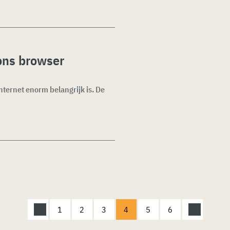
ons browser
internet enorm belangrijk is. De
1
2
3
4
5
6