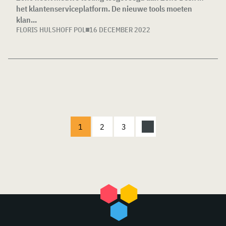
het klantenserviceplatform. De nieuwe tools moeten
klan...
FLORIS HULSHOFF POL
16 DECEMBER 2022
1
2
3