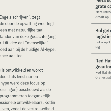
Meta k
grote 
Meta intro
Engels schrijven”, zegt
draait op .
 de door de opvatting weerlegt
een met natuurlijke taal
Bol get
logisti
stander van deze gedachtegang
. Dit idee dat “menselijke”
Bol is op 
log...
oed aan bij de huidige AI-hype,
ance aan toe.
Red Hat
geauto
s is ontwikkeld en wordt
Red Hat ri
doeld als leesbaar en
Orchestrat
ge hype werd deze focus op
ossingen) beschouwd als de
t programmeren toegankelijk
essionele ontwikkelaars. Kotlin
lijven, zodat de vertrouwdheid