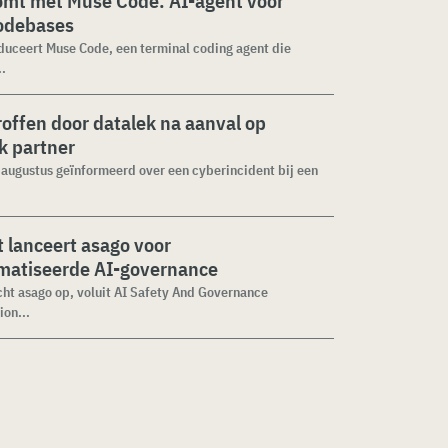
omt met Muse Code: AI-agent voor
codebases
duceert Muse Code, een terminal coding agent die
..
roffen door datalek na aanval op
ek partner
1 augustus geïnformeerd over een cyberincident bij een
 lanceert asago voor
matiseerde AI-governance
cht asago op, voluit AI Safety And Governance
ion...