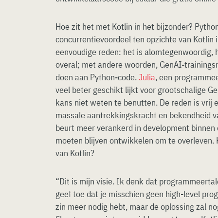
Hoe zit het met Kotlin in het bijzonder? Pyth
concurrentievoordeel ten opzichte van Kotlin 
eenvoudige reden: het is alomtegenwoordig, het
overal; met andere woorden, GenAI-trainings
doen aan Python-code.
Julia
, een programmeer
veel beter geschikt lijkt voor grootschalige 
kans niet weten te benutten. De reden is vrij 
massale aantrekkingskracht en bekendheid van
beurt meer verankerd in development binnen e
moeten blijven ontwikkelen om te overleven.
van Kotlin?
“Dit is mijn visie. Ik denk dat programmeertal
geef toe dat je misschien geen high-level pr
zin meer nodig hebt, maar de oplossing zal nog