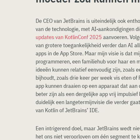
De CEO van JetBrains is uiteindelijk ook enth
van de technologie, met AI-aankondigingen d
updates van KotlinConf 2025
aanvoeren. Volge
van grotere toegankelijkheid verder dan AI a
apps in de App Store. Maar mijn visie is dat mi
programmeren, een familiehub voor haar en m
ideeën kunnen relatief eenvoudig zijn, zoals e
bijhoudt, zoals drie keer per week vis eten of 
app kunnen draaien op een apparaat dat aan 
beter zijn als een dergelijke app vrij impulsie
duidelijk een langetermijnvisie die verder ga
van Kotlin of JetBrains’ IDE.
Een intrigerend doel, maar JetBrains wedt ni
het ons niet veroorloven om één segment te k