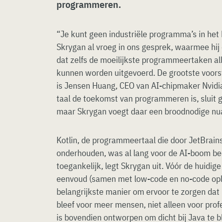
programmeren.
“Je kunt geen industriële programma’s in het 
Skrygan al vroeg in ons gesprek, waarmee hij
dat zelfs de moeilijkste programmeertaken all
kunnen worden uitgevoerd. De grootste voor
is Jensen Huang, CEO van AI-chipmaker Nvidia
taal de toekomst van programmeren is, sluit g
maar Skrygan voegt daar een broodnodige nu
Kotlin, de programmeertaal die door JetBrain
onderhouden, was al lang voor de AI-boom be
toegankelijk, legt Skrygan uit. Vóór de huidi
eenvoud (samen met low-code en no-code opl
belangrijkste manier om ervoor te zorgen da
bleef voor meer mensen, niet alleen voor prof
is bovendien ontworpen om dicht bij Java te b