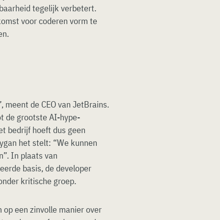
baarheid tegelijk verbetert.
komst voor coderen vorm te
en.
”, meent de CEO van JetBrains.
tot de grootste AI-hype-
et bedrijf hoeft dus geen
rygan het stelt: “We kunnen
n”. In plaats van
leerde basis, de developer
nder kritische groep.
m op een zinvolle manier over