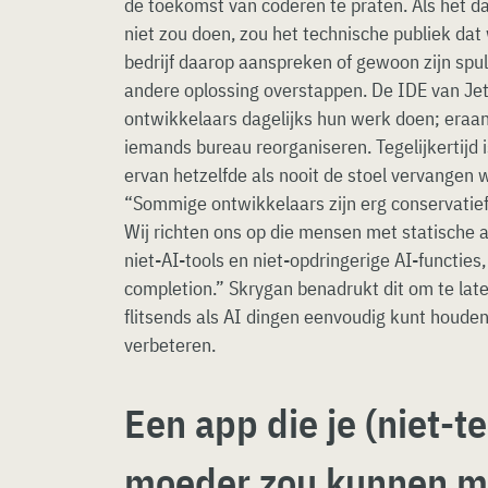
de toekomst van coderen te praten. Als het d
niet zou doen, zou het technische publiek dat 
bedrijf daarop aanspreken of gewoon zijn spu
andere oplossing overstappen. De IDE van Je
ontwikkelaars dagelijks hun werk doen; eraan 
iemands bureau reorganiseren. Tegelijkertijd 
ervan hetzelfde als nooit de stoel vervangen 
“Sommige ontwikkelaars zijn erg conservatie
Wij richten ons op die mensen met statische 
niet-AI-tools en niet-opdringerige AI-functies, 
completion.” Skrygan benadrukt dit om te laten
flitsends als AI dingen eenvoudig kunt houde
verbeteren.
Een app die je (niet-t
moeder zou kunnen 