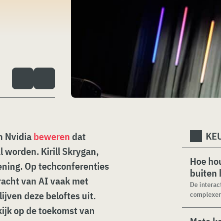
KEU
n Nvidia
beweren
dat
 worden. Kirill Skrygan,
Hoe hou
ening. Op techconferenties
buiten
acht van AI vaak met
De interac
ijven deze beloftes uit.
complexer.
ijk op de toekomst van