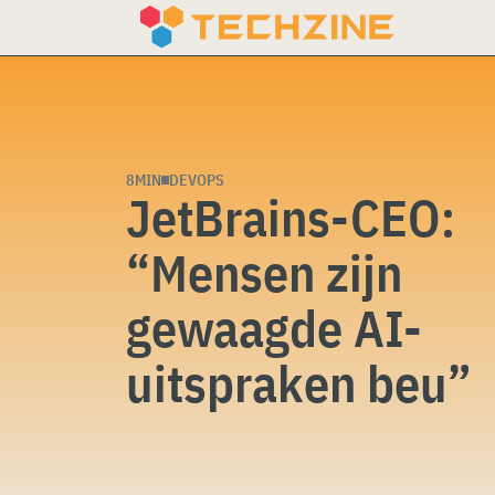
Skip
to
content
8MIN
DEVOPS
JetBrains-CEO:
“Mensen zijn
gewaagde AI-
uitspraken beu”