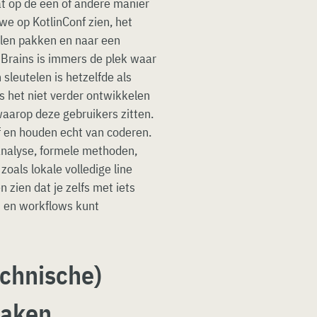
at op de een of andere manier
we op KotlinConf zien, het
llen pakken en naar een
tBrains is immers de plek waar
sleutelen is hetzelfde als
is het niet verder ontwikkelen
waarop deze gebruikers zitten.
f en houden echt van coderen.
analyse, formele methoden,
zoals lokale volledige line
 zien dat je zelfs met iets
n en workflows kunt
echnische)
maken