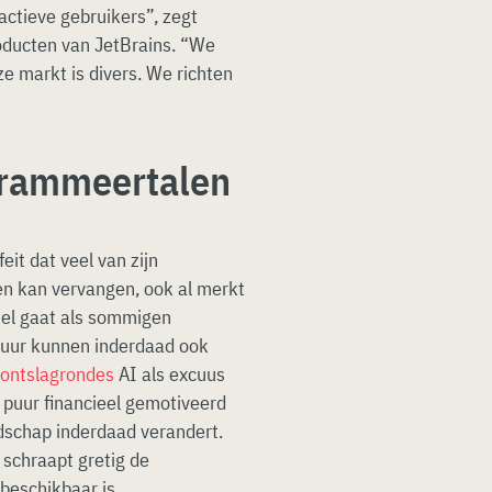
ctieve gebruikers”, zegt
roducten van JetBrains. “We
ze markt is divers. We richten
grammeertalen
it dat veel van zijn
hen kan vervangen, ook al merkt
snel gaat als sommigen
ctuur kunnen inderdaad ook
 ontslagrondes
AI als excuus
 puur financieel gemotiveerd
dschap inderdaad verandert.
schraapt gretig de
 beschikbaar is.