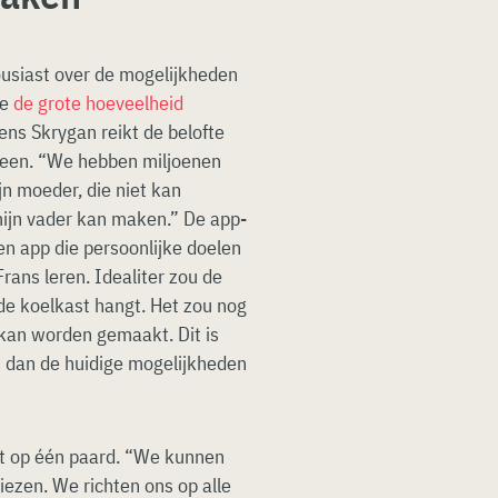
ousiast over de mogelijkheden
ie
de grote hoeveelheid
ns Skrygan reikt de belofte
lleen. “We hebben miljoenen
jn moeder, die niet kan
ijn vader kan maken.” De app-
en app die persoonlijke doelen
Frans leren. Idealiter zou de
de koelkast hangt. Het zou nog
f kan worden gemaakt. Dit is
at dan de huidige mogelijkheden
et op één paard. “We kunnen
iezen. We richten ons op alle