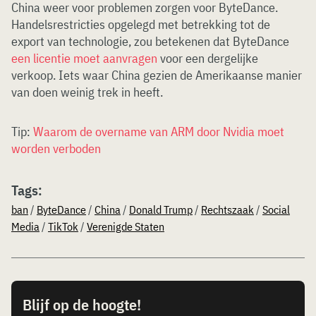
China weer voor problemen zorgen voor ByteDance.
Handelsrestricties opgelegd met betrekking tot de
export van technologie, zou betekenen dat ByteDance
een licentie moet aanvragen
voor een dergelijke
verkoop. Iets waar China gezien de Amerikaanse manier
van doen weinig trek in heeft.
Tip:
Waarom de overname van ARM door Nvidia moet
worden verboden
Tags:
ban
/
ByteDance
/
China
/
Donald Trump
/
Rechtszaak
/
Social
Media
/
TikTok
/
Verenigde Staten
Blijf op de hoogte!