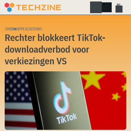
Skip
to
content
2MIN
APPLICATIONS
Rechter blokkeert TikTok-
downloadverbod voor
verkiezingen VS