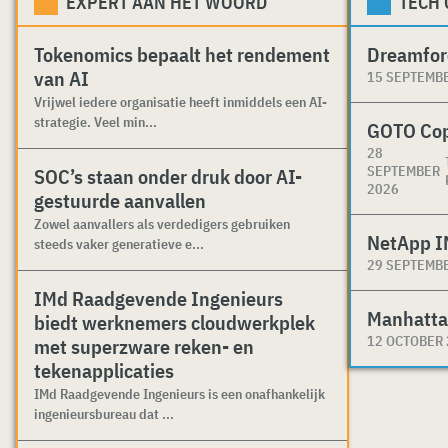
EXPERT AAN HET WOORD
TECH
Tokenomics bepaalt het rendement
Dreamfor
van AI
15 SEPTEMB
Vrijwel iedere organisatie heeft inmiddels een AI-
strategie. Veel min...
GOTO Co
28
SEPTEMBER
SOC’s staan onder druk door AI-
2026
gestuurde aanvallen
Zowel aanvallers als verdedigers gebruiken
NetApp I
steeds vaker generatieve e...
29 SEPTEMB
IMd Raadgevende Ingenieurs
Manhatta
biedt werknemers cloudwerkplek
12 OCTOBER
met superzware reken- en
tekenapplicaties
IMd Raadgevende Ingenieurs is een onafhankelijk
ingenieursbureau dat ...