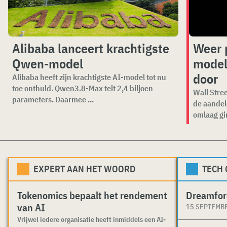
Alibaba lanceert krachtigste
Weer 
Qwen-model
model
door
Alibaba heeft zijn krachtigste AI-model tot nu
toe onthuld. Qwen3.8-Max telt 2,4 biljoen
Wall Stree
parameters. Daarmee ...
de aandel
omlaag gi
EXPERT AAN HET WOORD
TECH
Tokenomics bepaalt het rendement
Dreamfor
van AI
15 SEPTEMB
Vrijwel iedere organisatie heeft inmiddels een AI-