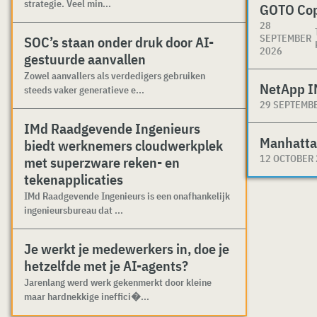
strategie. Veel min...
GOTO Co
28
SEPTEMBER
SOC’s staan onder druk door AI-
2026
gestuurde aanvallen
Zowel aanvallers als verdedigers gebruiken
NetApp I
steeds vaker generatieve e...
29 SEPTEMB
IMd Raadgevende Ingenieurs
Manhatta
biedt werknemers cloudwerkplek
12 OCTOBER
met superzware reken- en
tekenapplicaties
IMd Raadgevende Ingenieurs is een onafhankelijk
ingenieursbureau dat ...
Je werkt je medewerkers in, doe je
hetzelfde met je AI-agents?
Jarenlang werd werk gekenmerkt door kleine
maar hardnekkige ineffici�...