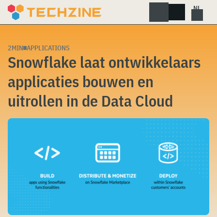
Skip
to
content
2MIN
APPLICATIONS
Snowflake laat ontwikkelaars
applicaties bouwen en
uitrollen in de Data Cloud