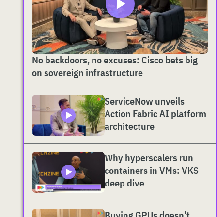
No backdoors, no excuses: Cisco bets big
on sovereign infrastructure
ServiceNow unveils
Action Fabric AI platform
architecture
Why hyperscalers run
containers in VMs: VKS
deep dive
Buying GPUs doesn't