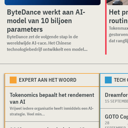
ByteDance werkt aan AI-
Het p
model van 10 biljoen
routi
parameters
Tokenmaxx
gestorven
ByteDance zet de volgende stap in de
dat ranglij
wereldwijde AI-race. Het Chinese
technologiebedrijf ontwikkelt een model...
EXPERT AAN HET WOORD
TECH
Tokenomics bepaalt het rendement
Dreamfor
van AI
15 SEPTEMB
Vrijwel iedere organisatie heeft inmiddels een AI-
strategie. Veel min...
GOTO Co
28
SEPTEMBER