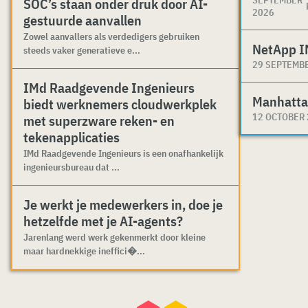
SOC’s staan onder druk door AI-
2026
gestuurde aanvallen
Zowel aanvallers als verdedigers gebruiken
NetApp I
steeds vaker generatieve e...
29 SEPTEMB
IMd Raadgevende Ingenieurs
Manhatta
biedt werknemers cloudwerkplek
12 OCTOBER
met superzware reken- en
tekenapplicaties
IMd Raadgevende Ingenieurs is een onafhankelijk
ingenieursbureau dat ...
Je werkt je medewerkers in, doe je
hetzelfde met je AI-agents?
Jarenlang werd werk gekenmerkt door kleine
maar hardnekkige ineffici�...