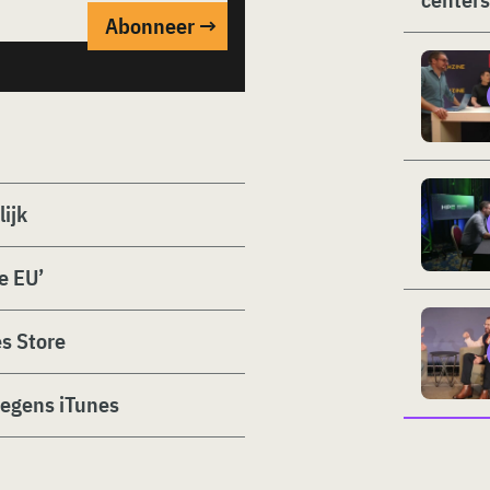
ijk
e EU’
s Store
wegens iTunes