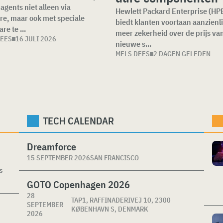
agents niet alleen via
Hewlett Packard Enterprise (HP
re, maar ook met speciale
biedt klanten voortaan aanzienli
re te ...
meer zekerheid over de prijs va
DEES
16 JULI 2026
nieuwe s...
MELS DEES
2 DAGEN GELEDEN
TECH CALENDAR
Dreamforce
15 SEPTEMBER 2026
SAN FRANCISCO
s
GOTO Copenhagen 2026
28
TAP1, RAFFINADERIVEJ 10, 2300
SEPTEMBER
KØBENHAVN S, DENMARK
2026