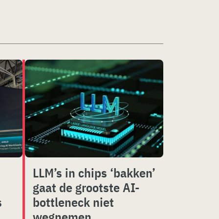
LLM’s in chips ‘bakken’
gaat de grootste AI-
s
bottleneck niet
wegnemen