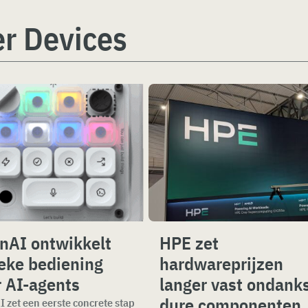
r Devices
nAI ontwikkelt
HPE zet
ieke bediening
hardwareprijzen
r AI-agents
langer vast ondank
dure componenten
 zet een eerste concrete stap