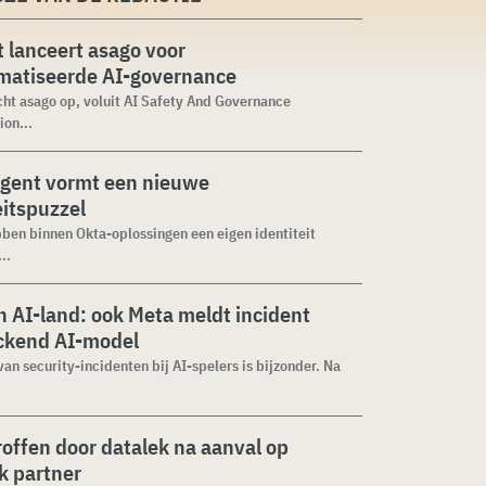
 lanceert asago voor
matiseerde AI-governance
cht asago op, voluit AI Safety And Governance
ion...
agent vormt een nieuwe
eitspuzzel
ben binnen Okta-oplossingen een eigen identiteit
..
 AI-land: ook Meta meldt incident
ckend AI-model
van security-incidenten bij AI-spelers is bijzonder. Na
roffen door datalek na aanval op
ek partner