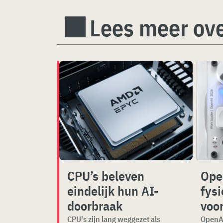
Lees meer ove
CPU’s beleven
Ope
eindelijk hun AI-
fys
doorbraak
voo
CPU's zijn lang weggezet als
OpenAI