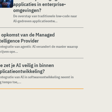
applicaties in enterprise-
omgevingen?
De overstap van traditionele low-code naar
AI-gedreven applicatieontw...
 opkomst van de Managed
telligence Provider
integratie van agentic AI verandert de manier waarop
rijven ope...
e zet je AI veilig in binnen
plicatieontwikkeling?
integratie van AI in softwareontwikkeling neemt in
g tempo toe,...