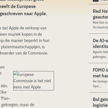
 heeft de Europese
Red Hat
geschreven naar Apple.
geauto
Red Hat ri
 dat Apple de verkoop van
Orchestrat
leen muziek kopen in de
De AI-
 op die manier beperkt in hun
identit
e platenmaatschappijen, is
Agents heb
dvoerder van de Commissie.
gekregen. .
een
FOMO in
t
met ha
De timing 
d één
Ope...
Elke
 ‘Pan-
Bol get
n gekregen, maar de
logisti