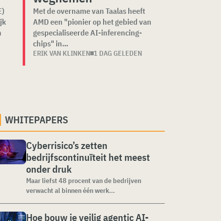
E)
Met de overname van Taalas heeft
jk
AMD een "pionier op het gebied van
n
gespecialiseerde AI-inferencing-
chips" in...
ERIK VAN KLINKEN
1 DAG GELEDEN
WHITEPAPERS
Cyberrisico’s zetten
bedrijfscontinuïteit het meest
onder druk
Maar liefst 48 procent van de bedrijven
verwacht al binnen één werk...
Hoe bouw je veilig agentic AI-