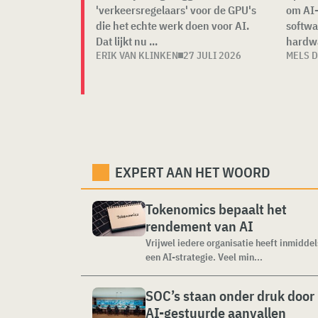
'verkeersregelaars' voor de GPU's
om AI-
die het echte werk doen voor AI.
softwa
Dat lijkt nu ...
hardwa
ERIK VAN KLINKEN
27 JULI 2026
MELS 
EXPERT AAN HET WOORD
Tokenomics bepaalt het
rendement van AI
Vrijwel iedere organisatie heeft inmiddel
een AI-strategie. Veel min...
SOC’s staan onder druk door
AI-gestuurde aanvallen