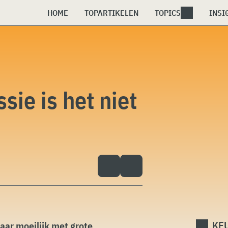
HOME
TOPARTIKELEN
TOPICS
INSI
ie is het niet
KEU
aar moeilijk met grote