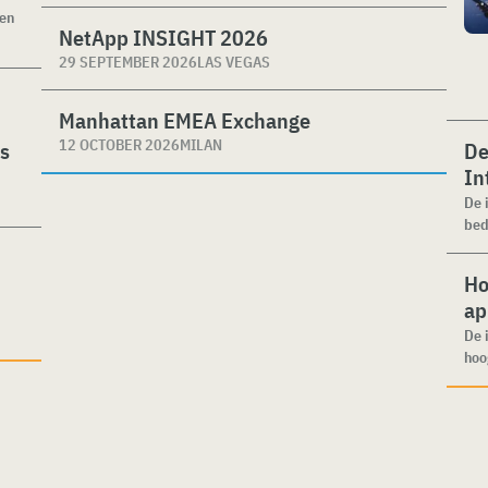
ken
NetApp INSIGHT 2026
29 SEPTEMBER 2026
LAS VEGAS
Manhattan EMEA Exchange
12 OCTOBER 2026
MILAN
es
De
In
De 
bed
Ho
ap
De 
hoo