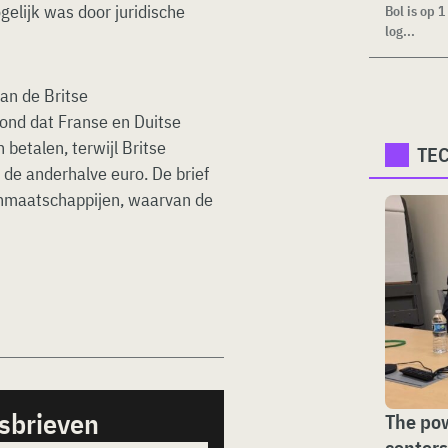
elijk was door juridische
Bol is op 
log...
an de Britse
ond dat Franse en Duitse
betalen, terwijl Britse
TE
 de anderhalve euro. De brief
tenmaatschappijen, waarvan de
sbrieven
The pow
centers