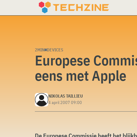
Skip
to
content
2MIN
DEVICES
Europese Commiss
eens met Apple
NIKOLAS TAILLIEU
4 april 2007 09:00
De Europese Commissie heeft het blijkb