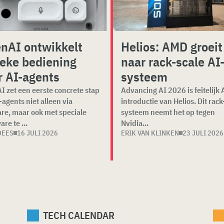
nAI ontwikkelt
Helios: AMD groeit
ieke bediening
naar rack-scale AI
r AI-agents
systeem
 zet een eerste concrete stap
Advancing AI 2026 is feitelijk
agents niet alleen via
introductie van Helios. Dit rack
re, maar ook met speciale
systeem neemt het op tegen
re te ...
Nvidia...
DEES
16 JULI 2026
ERIK VAN KLINKEN
23 JULI 2026
TECH CALENDAR