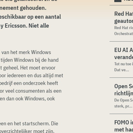
venement gehouden.
Red Hat
eschikbaar op een aantal
geauto
 Ericsson. Niet alle
Red Hat ri
Orchestrat
EU AI A
ie van het merk Windows
verande
 tijden Windows bij de hand
Tot nu toe
et geheel. Het moet ervoor
Dat ve...
oor iedereen en dus altijd met
bedrijf een onderzoek heeft
Open Se
oor veel consumenten als een
richtli
len dan ook Windows, ook
De Open Se
sterk, pr...
FOMO in
en en het startscherm. Die
met ha
verzichtelijker moet zijn,