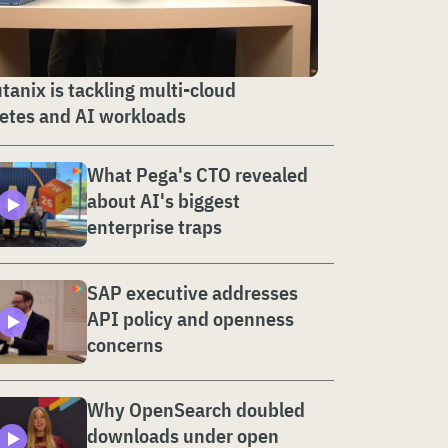
anix is tackling multi-cloud
etes and AI workloads
What Pega's CTO revealed
about AI's biggest
enterprise traps
SAP executive addresses
API policy and openness
concerns
Why OpenSearch doubled
downloads under open