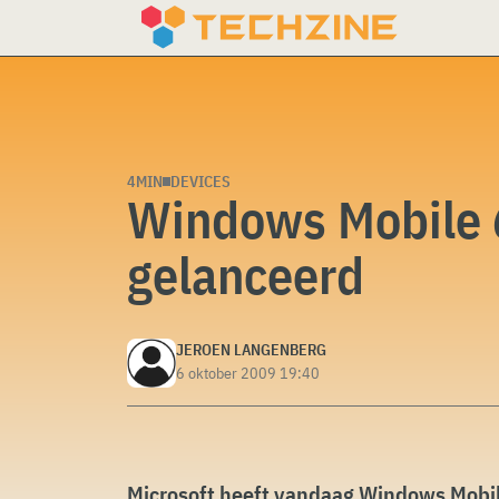
Skip
to
content
4MIN
DEVICES
Windows Mobile 6
gelanceerd
JEROEN LANGENBERG
6 oktober 2009 19:40
Microsoft heeft vandaag Windows Mobile