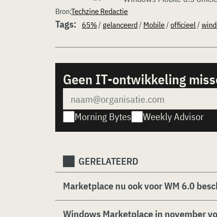
Bron:
Techzine Redactie
Tags:
65%
/
gelanceerd
/
Mobile
/
officieel
/
win
Geen IT-ontwikkeling mis
Morning Bytes
Weekly Advisor
GERELATEERD
Marketplace nu ook voor WM 6.0 besc
Windows Marketplace in november v