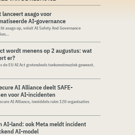
 lanceert asago voor
matiseerde AI-governance
cht asago op, voluit AI Safety And Governance
ion...
ct wordt menens op 2 augustus: wat
rt er?
 is de EU AI Act grotendeels toekomstmuziek geweest.
cure AI Alliance deelt SAFE-
jnen voor AI-incidenten
cure AI Alliance, inmiddels ruim 120 organisaties
 AI-land: ook Meta meldt incident
ckend AI-model