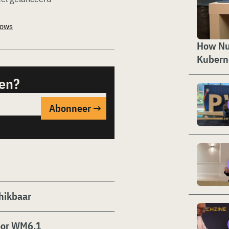
dows
How Nut
Kubern
sen?
hikbaar
oor WM6.1