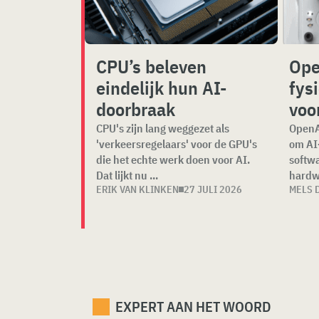
CPU’s beleven
Ope
eindelijk hun AI-
fys
doorbraak
voo
CPU's zijn lang weggezet als
OpenAI
'verkeersregelaars' voor de GPU's
om AI-
die het echte werk doen voor AI.
softwa
Dat lijkt nu ...
hardwa
ERIK VAN KLINKEN
27 JULI 2026
MELS 
EXPERT AAN HET WOORD