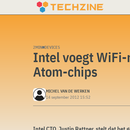
Skip
to
content
2MIN
DEVICES
Intel voegt WiFi-
Atom-chips
MICHEL VAN DE WERKEN
14 september 2012 15:52
Intel CTO, Justin Rattner, stelt dat het 