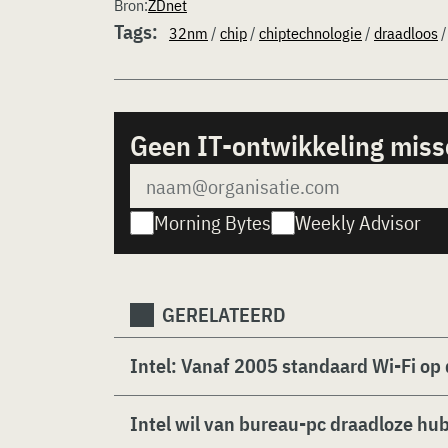
Bron:
ZDnet
Tags:
32nm
/
chip
/
chiptechnologie
/
draadloos
Geen IT-ontwikkeling mis
Morning Bytes
Weekly Advisor
GERELATEERD
Intel: Vanaf 2005 standaard Wi-Fi op
Intel wil van bureau-pc draadloze h