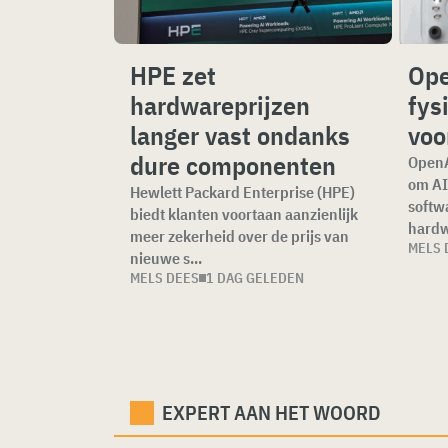
HPE zet
Ope
hardwareprijzen
fys
langer vast ondanks
voo
dure componenten
OpenA
om AI
Hewlett Packard Enterprise (HPE)
softw
biedt klanten voortaan aanzienlijk
hardwa
meer zekerheid over de prijs van
MELS 
nieuwe s...
MELS DEES
1 DAG GELEDEN
EXPERT AAN HET WOORD