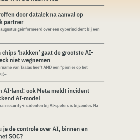
roffen door datalek na aanval op
ek partner
1 augustus geïnformeerd over een cyberincident bij een
n chips ‘bakken’ gaat de grootste AI-
neck niet wegnemen
rname van Taalas heeft AMD een "pionier op het
 g...
 AI-land: ook Meta meldt incident
ckend AI-model
van security-incidenten bij AI-spelers is bijzonder. Na
 je de controle over AI, binnen en
 het SOC?