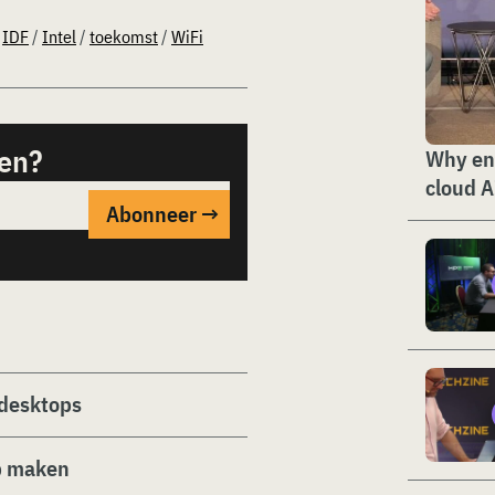
/
IDF
/
Intel
/
toekomst
/
WiFi
sen?
Why ent
cloud A
 desktops
ub maken