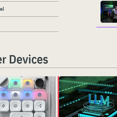
el
r Devices