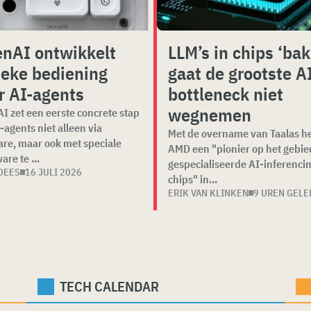
nAI ontwikkelt
LLM’s in chips ‘ba
ieke bediening
gaat de grootste A
r AI-agents
bottleneck niet
wegnemen
I zet een eerste concrete stap
-agents niet alleen via
Met de overname van Taalas he
are, maar ook met speciale
AMD een "pionier op het gebie
re te ...
gespecialiseerde AI-inferenci
DEES
16 JULI 2026
chips" in...
ERIK VAN KLINKEN
9 UREN GEL
TECH CALENDAR