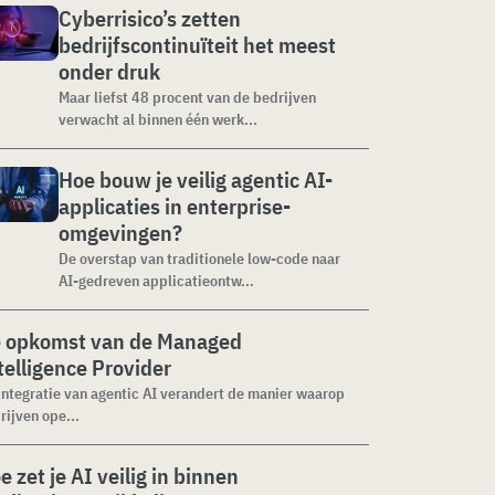
Cyberrisico’s zetten
bedrijfscontinuïteit het meest
onder druk
Maar liefst 48 procent van de bedrijven
verwacht al binnen één werk...
Hoe bouw je veilig agentic AI-
applicaties in enterprise-
omgevingen?
De overstap van traditionele low-code naar
AI-gedreven applicatieontw...
 opkomst van de Managed
telligence Provider
integratie van agentic AI verandert de manier waarop
rijven ope...
e zet je AI veilig in binnen