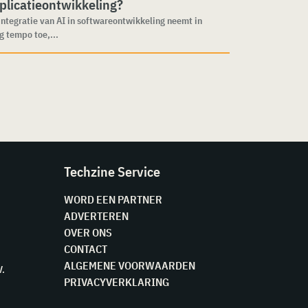
plicatieontwikkeling?
integratie van AI in softwareontwikkeling neemt in
g tempo toe,...
Techzine Service
WORD EEN PARTNER
ADVERTEREN
OVER ONS
CONTACT
ALGEMENE VOORWAARDEN
V.
PRIVACYVERKLARING