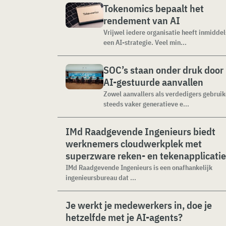
Tokenomics bepaalt het
rendement van AI
Vrijwel iedere organisatie heeft inmiddel
een AI-strategie. Veel min...
SOC’s staan onder druk door
AI-gestuurde aanvallen
Zowel aanvallers als verdedigers gebrui
steeds vaker generatieve e...
IMd Raadgevende Ingenieurs biedt
werknemers cloudwerkplek met
superzware reken- en tekenapplicati
IMd Raadgevende Ingenieurs is een onafhankelijk
ingenieursbureau dat ...
Je werkt je medewerkers in, doe je
hetzelfde met je AI-agents?