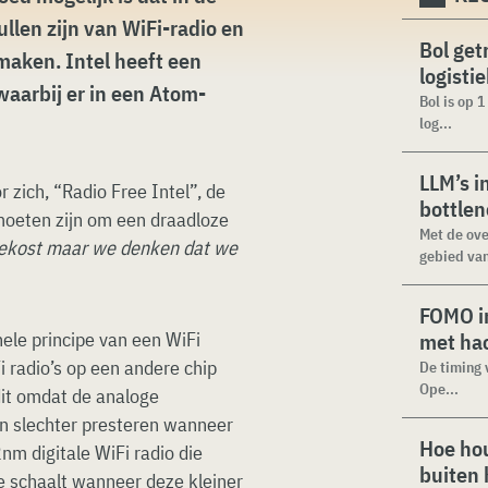
ullen zijn van WiFi-radio en
Bol get
aken. Intel heeft een
logisti
aarbij er in een Atom-
Bol is op 
log...
LLM’s i
r zich, “Radio Free Intel”, de
bottle
 moeten zijn om een draadloze
Met de ove
 gekost maar we denken dat we
gebied van
FOMO in
hele principe van een WiFi
met ha
 radio’s op een andere chip
De timing 
Ope...
dit omdat de analoge
en slechter presteren wanneer
Hoe hou
nm digitale WiFi radio die
buiten
ee schaalt wanneer deze kleiner