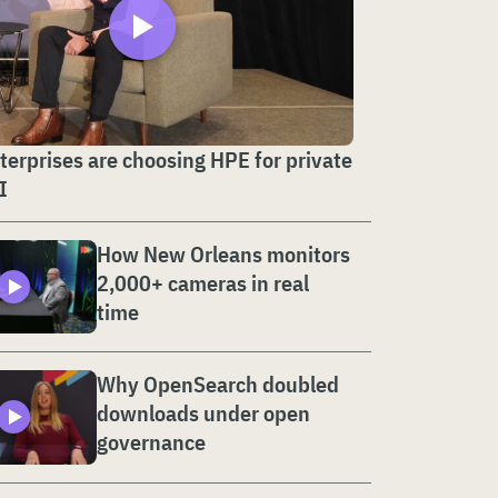
erprises are choosing HPE for private
I
How New Orleans monitors
2,000+ cameras in real
time
Why OpenSearch doubled
downloads under open
governance