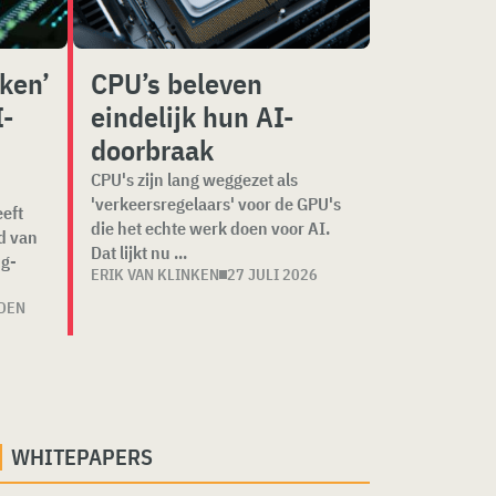
kken’
CPU’s beleven
I-
eindelijk hun AI-
doorbraak
CPU's zijn lang weggezet als
'verkeersregelaars' voor de GPU's
eft
die het echte werk doen voor AI.
d van
Dat lijkt nu ...
ng-
ERIK VAN KLINKEN
27 JULI 2026
EDEN
WHITEPAPERS