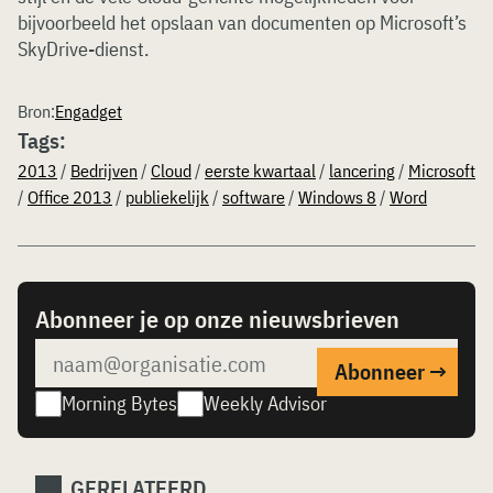
bijvoorbeeld het opslaan van documenten op Microsoft’s
SkyDrive-dienst.
Bron:
Engadget
Tags:
2013
/
Bedrijven
/
Cloud
/
eerste kwartaal
/
lancering
/
Microsoft
/
Office 2013
/
publiekelijk
/
software
/
Windows 8
/
Word
Abonneer je op onze nieuwsbrieven
Morning Bytes
Weekly Advisor
GERELATEERD