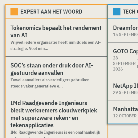
EXPERT AAN HET WOORD
TECH
Tokenomics bepaalt het rendement
Dreamfor
van AI
15 SEPTEMB
Vrijwel iedere organisatie heeft inmiddels een AI-
strategie. Veel min...
GOTO Co
28
SEPTEMBER
SOC’s staan onder druk door AI-
2026
gestuurde aanvallen
Zowel aanvallers als verdedigers gebruiken
NetApp I
steeds vaker generatieve e...
29 SEPTEMB
IMd Raadgevende Ingenieurs
Manhatta
biedt werknemers cloudwerkplek
12 OCTOBER
met superzware reken- en
tekenapplicaties
IMd Raadgevende Ingenieurs is een onafhankelijk