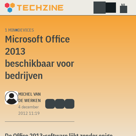
Skip
to
content
1 MIN
DEVICES
Microsoft Office
2013
beschikbaar voor
bedrijven
MICHEL VAN
DE WERKEN
4 december
2012 11:19
De Office 2013-software lijkt zonder enige