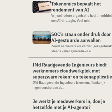
Tokenomics bepaalt het
rendement van AI
Vrijwel iedere organisatie heeft inmiddel
een AI-strategie. Veel min...
SOC’s staan onder druk door
AI-gestuurde aanvallen
Zowel aanvallers als verdedigers gebrui
steeds vaker generatieve e...
IMd Raadgevende Ingenieurs biedt
werknemers cloudwerkplek met
superzware reken- en tekenapplicati
IMd Raadgevende Ingenieurs is een onafhankelijk
ingenieursbureau dat ...
Je werkt je medewerkers in, doe je
hetzelfde met je AI-agents?