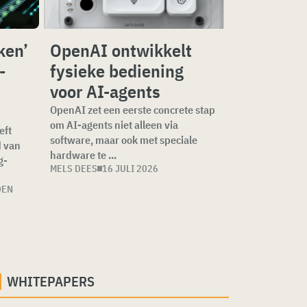
ken’
OpenAI ontwikkelt
-
fysieke bediening
voor AI-agents
OpenAI zet een eerste concrete stap
om AI-agents niet alleen via
eft
software, maar ook met speciale
d van
hardware te ...
g-
MELS DEES
16 JULI 2026
DEN
WHITEPAPERS