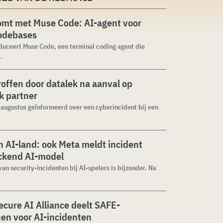
omt met Muse Code: AI-agent voor
codebases
duceert Muse Code, een terminal coding agent die
..
roffen door datalek na aanval op
ek partner
1 augustus geïnformeerd over een cyberincident bij een
 AI-land: ook Meta meldt incident
ckend AI-model
van security-incidenten bij AI-spelers is bijzonder. Na
cure AI Alliance deelt SAFE-
jnen voor AI-incidenten