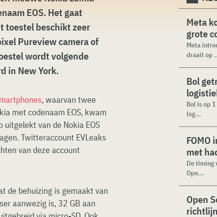
enaam EOS. Het gaat
Meta k
t toestel beschikt zeer
grote 
pixel Pureview camera of
Meta intro
toestel wordt volgende
draait op .
rd in New York.
Bol get
logisti
smartphones
, waarvan twee
Bol is op 
 Nokia met codenaam EOS, kwam
log...
to uitgelekt van de Nokia EOS
agen. Twitteraccount EVLeaks
FOMO in
ichten van deze account
met ha
De timing 
Ope...
at de behuizing is gemaakt van
Open Se
tser aanwezig is, 32 GB aan
richtli
uitgebreid via micro-SD. Ook