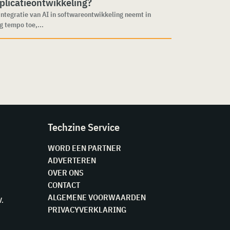
plicatieontwikkeling?
integratie van AI in softwareontwikkeling neemt in
g tempo toe,...
Techzine Service
WORD EEN PARTNER
ADVERTEREN
OVER ONS
CONTACT
ALGEMENE VOORWAARDEN
V.
PRIVACYVERKLARING