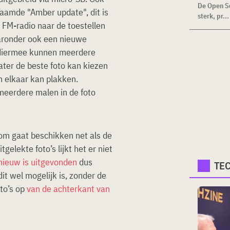
De Open Se
aamde "Amber update", dit is
sterk, pr...
 FM-radio naar de toestellen
aronder ook een nieuwe
Hiermee kunnen meerdere
ter de beste foto kan kiezen
in elkaar kan plakken.
 meerdere malen in de foto
om gaat beschikken net als de
gelekte foto’s lijkt het er niet
ieuw is uitgevonden
dus
TE
it wel mogelijk is, zonder de
oto’s op
van de achterkant van