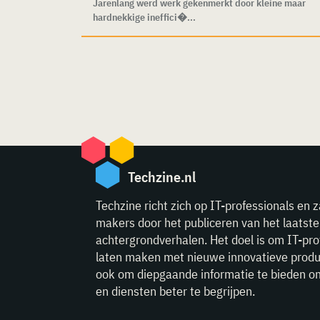
Jarenlang werd werk gekenmerkt door kleine maar
hardnekkige ineffici�...
Techzine.nl
Techzine richt zich op IT-professionals en z
makers door het publiceren van het laatst
achtergrondverhalen. Het doel is om IT-pro
laten maken met nieuwe innovatieve produ
ook om diepgaande informatie te bieden o
en diensten beter te begrijpen.