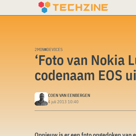
Skip
to
content
2MIN
DEVICES
‘Foto van Nokia 
codenaam EOS ui
COEN VAN EENBERGEN
4 juli 2013 10:40
Opnieuw is er een foto opgedoken van 