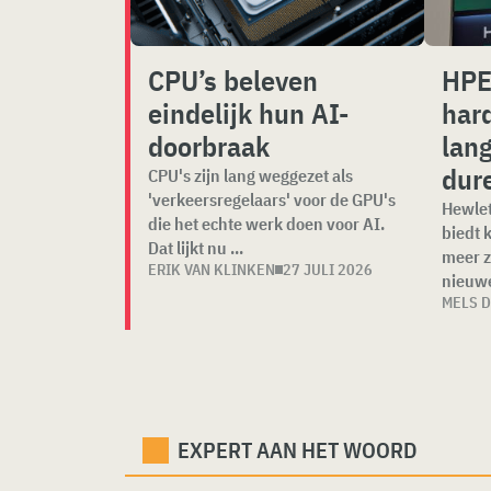
CPU’s beleven
HPE
eindelijk hun AI-
har
doorbraak
lan
dur
CPU's zijn lang weggezet als
'verkeersregelaars' voor de GPU's
Hewlet
die het echte werk doen voor AI.
biedt 
Dat lijkt nu ...
meer z
ERIK VAN KLINKEN
27 JULI 2026
nieuwe
MELS 
EXPERT AAN HET WOORD