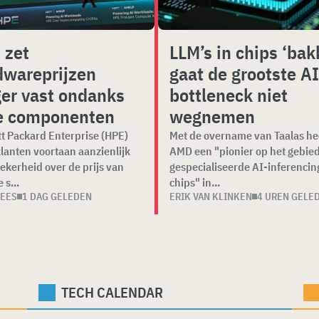
 zet
LLM’s in chips ‘bak
dwareprijzen
gaat de grootste AI
ger vast ondanks
bottleneck niet
e componenten
wegnemen
t Packard Enterprise (HPE)
Met de overname van Taalas he
klanten voortaan aanzienlijk
AMD een "pionier op het gebie
ekerheid over de prijs van
gespecialiseerde AI-inferencin
 s...
chips" in...
DEES
1 DAG GELEDEN
ERIK VAN KLINKEN
4 UREN GELE
TECH CALENDAR