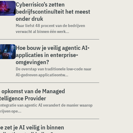
Cyberrisico’s zetten
bedrijfscontinuïteit het meest
onder druk
Maar liefst 48 procent van de bedrijven
verwacht al binnen één werk...
Hoe bouw je veilig agentic AI-
applicaties in enterprise-
omgevingen?
De overstap van traditionele low-code naar
AI-gedreven applicatieontw...
 opkomst van de Managed
telligence Provider
integratie van agentic AI verandert de manier waarop
rijven ope...
e zet je AI veilig in binnen