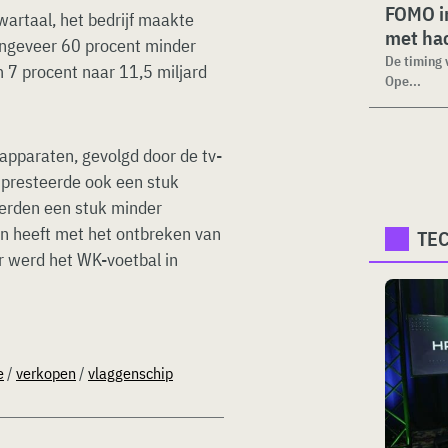
FOMO in
wartaal, het bedrijf maakte
met ha
ongeveer 60 procent minder
De timing 
 7 procent naar 11,5 miljard
Ope...
apparaten, gevolgd door de tv-
ie presteerde ook een stuk
werden een stuk minder
en heeft met het ontbreken van
TE
r werd het WK-voetbal in
e
/
verkopen
/
vlaggenschip