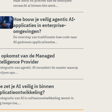
Maar liefst 48 procent van de bedrijven
verwacht al binnen één werk...
Hoe bouw je veilig agentic AI-
applicaties in enterprise-
omgevingen?
De overstap van traditionele low-code naar
AI-gedreven applicatieontw...
 opkomst van de Managed
telligence Provider
integratie van agentic AI verandert de manier waarop
rijven ope...
e zet je AI veilig in binnen
plicatieontwikkeling?
integratie van AI in softwareontwikkeling neemt in
g tempo toe,...