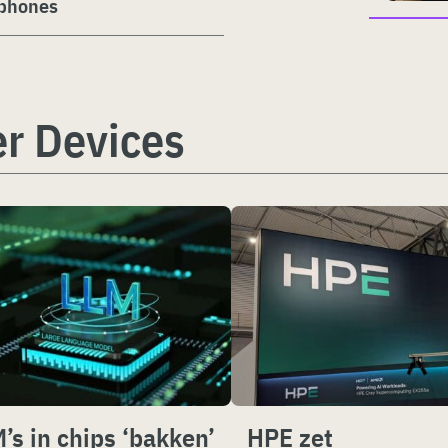
tphones
r Devices
’s in chips ‘bakken’
HPE zet