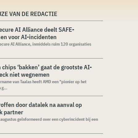
ZE VAN DE REDACTIE
cure AI Alliance deelt SAFE-
jnen voor AI-incidenten
cure AI Alliance, inmiddels ruim 120 organisaties
n chips ‘bakken’ gaat de grootste AI-
neck niet wegnemen
rname van Taalas heeft AMD een "pionier op het
 g...
roffen door datalek na aanval op
ek partner
1 augustus geïnformeerd over een cyberincident bij een