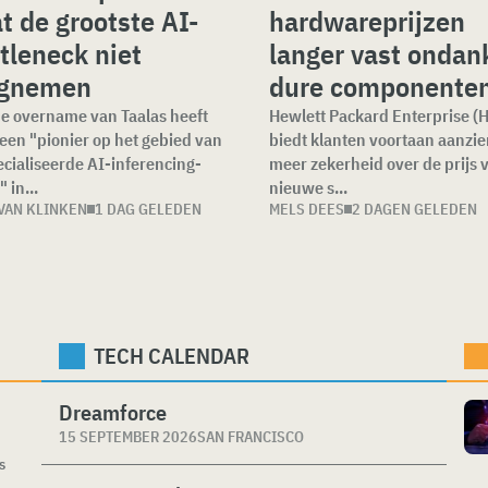
t de grootste AI-
hardwareprijzen
tleneck niet
langer vast ondan
gnemen
dure componente
e overname van Taalas heeft
Hewlett Packard Enterprise (
en "pionier op het gebied van
biedt klanten voortaan aanzien
cialiseerde AI-inferencing-
meer zekerheid over de prijs 
 in...
nieuwe s...
VAN KLINKEN
1 DAG GELEDEN
MELS DEES
2 DAGEN GELEDEN
TECH CALENDAR
Dreamforce
15 SEPTEMBER 2026
SAN FRANCISCO
s