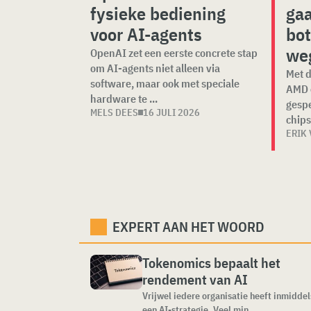
fysieke bediening
gaa
voor AI-agents
bot
we
OpenAI zet een eerste concrete stap
om AI-agents niet alleen via
Met d
software, maar ook met speciale
AMD e
hardware te ...
gespe
MELS DEES
16 JULI 2026
chips"
ERIK 
EXPERT AAN HET WOORD
Tokenomics bepaalt het
rendement van AI
Vrijwel iedere organisatie heeft inmiddel
een AI-strategie. Veel min...