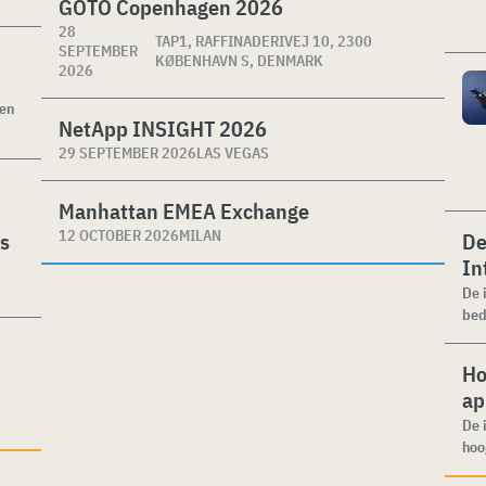
GOTO Copenhagen 2026
28
TAP1, RAFFINADERIVEJ 10, 2300
SEPTEMBER
KØBENHAVN S, DENMARK
2026
ken
NetApp INSIGHT 2026
29 SEPTEMBER 2026
LAS VEGAS
Manhattan EMEA Exchange
12 OCTOBER 2026
MILAN
es
De
In
De 
bed
Ho
ap
De 
hoo