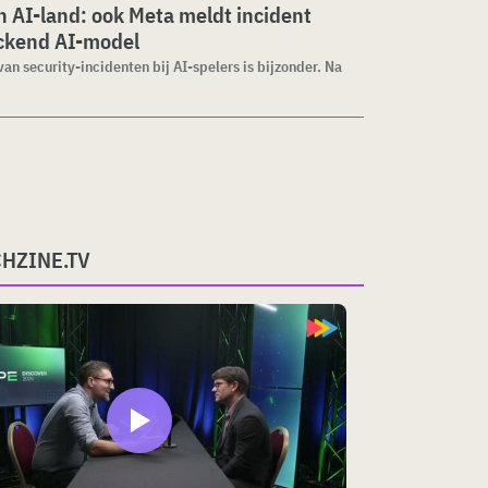
 AI-land: ook Meta meldt incident
ckend AI-model
van security-incidenten bij AI-spelers is bijzonder. Na
CHZINE.TV