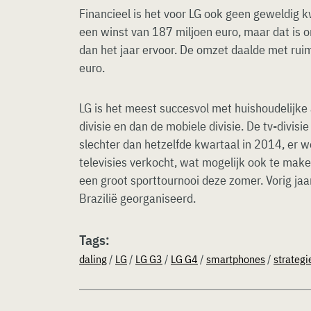
Financieel is het voor LG ook geen geweldig k
een winst van 187 miljoen euro, maar dat is 
dan het jaar ervoor. De omzet daalde met ruim
euro.
LG is het meest succesvol met huishoudelijke 
divisie en dan de mobiele divisie. De tv-divis
slechter dan hetzelfde kwartaal in 2014, er 
televisies verkocht, wat mogelijk ook te mak
een groot sporttournooi deze zomer. Vorig jaa
Brazilië georganiseerd.
Tags:
daling
/
LG
/
LG G3
/
LG G4
/
smartphones
/
strategi