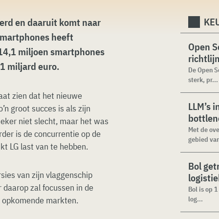
KEU
eerd en daaruit komt naar
 smartphones heeft
Open Se
f 14,1 miljoen smartphones
richtli
1 miljard euro.
De Open Se
sterk, pr...
aat zien dat het nieuwe
LLM’s i
zo’n groot succes is als zijn
bottle
 zeker niet slecht, maar het was
Met de ove
rder is de concurrentie op de
gebied van
t LG last van te hebben.
Bol get
sies van zijn vlaggenschip
logisti
 daarop zal focussen in de
Bol is op 
in opkomende markten.
log...