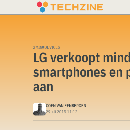
Skip
to
content
2MIN
DEVICES
LG verkoopt min
smartphones en p
aan
COEN VAN EENBERGEN
29 juli 2015 11:12