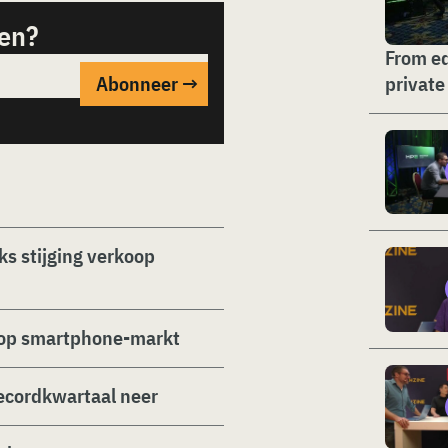
sen?
From ed
private
ks stijging verkoop
n op smartphone-markt
ecordkwartaal neer