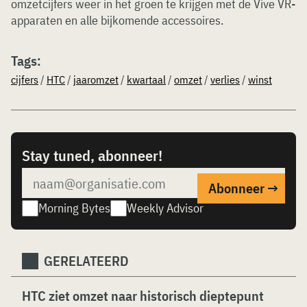
omzetcijfers weer in het groen te krijgen met de Vive VR-
apparaten en alle bijkomende accessoires.
Tags:
cijfers
/
HTC
/
jaaromzet
/
kwartaal
/
omzet
/
verlies
/
winst
Stay tuned, abonneer!
Morning Bytes
Weekly Advisor
GERELATEERD
HTC ziet omzet naar historisch dieptepunt