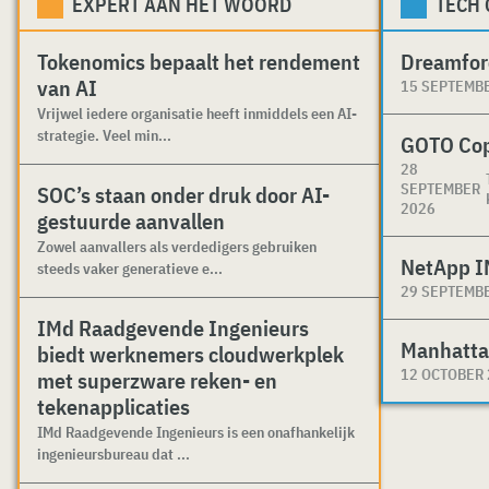
EXPERT AAN HET WOORD
TECH
Tokenomics bepaalt het rendement
Dreamfor
van AI
15 SEPTEMB
Vrijwel iedere organisatie heeft inmiddels een AI-
strategie. Veel min...
GOTO Co
28
SEPTEMBER
SOC’s staan onder druk door AI-
2026
gestuurde aanvallen
Zowel aanvallers als verdedigers gebruiken
NetApp I
steeds vaker generatieve e...
29 SEPTEMB
IMd Raadgevende Ingenieurs
Manhatta
biedt werknemers cloudwerkplek
12 OCTOBER
met superzware reken- en
tekenapplicaties
IMd Raadgevende Ingenieurs is een onafhankelijk
ingenieursbureau dat ...