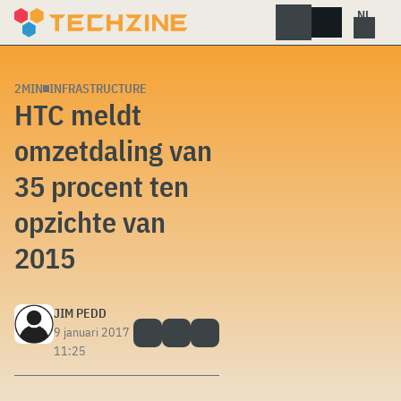
Skip
to
content
2MIN
INFRASTRUCTURE
HTC meldt
omzetdaling van
35 procent ten
opzichte van
2015
JIM PEDD
9 januari 2017
11:25