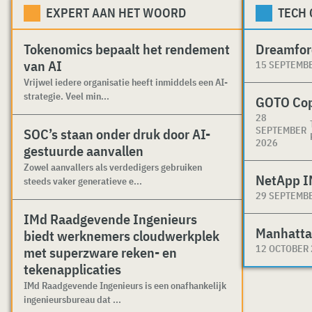
EXPERT AAN HET WOORD
TECH
Tokenomics bepaalt het rendement
Dreamfor
van AI
15 SEPTEMB
Vrijwel iedere organisatie heeft inmiddels een AI-
strategie. Veel min...
GOTO Co
28
SEPTEMBER
SOC’s staan onder druk door AI-
2026
gestuurde aanvallen
Zowel aanvallers als verdedigers gebruiken
NetApp I
steeds vaker generatieve e...
29 SEPTEMB
IMd Raadgevende Ingenieurs
Manhatta
biedt werknemers cloudwerkplek
12 OCTOBER
met superzware reken- en
tekenapplicaties
IMd Raadgevende Ingenieurs is een onafhankelijk
ingenieursbureau dat ...