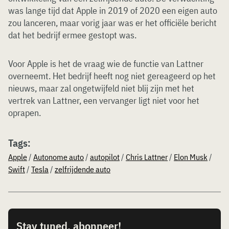
was lange tijd dat Apple in 2019 of 2020 een eigen auto
zou lanceren, maar vorig jaar was er het officiële bericht
dat het bedrijf ermee gestopt was.
Voor Apple is het de vraag wie de functie van Lattner
overneemt. Het bedrijf heeft nog niet gereageerd op het
nieuws, maar zal ongetwijfeld niet blij zijn met het
vertrek van Lattner, een vervanger ligt niet voor het
oprapen.
Tags:
Apple
/
Autonome auto
/
autopilot
/
Chris Lattner
/
Elon Musk
/
Swift
/
Tesla
/
zelfrijdende auto
Stay tuned, abonneer!