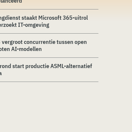
elanceerd
ngdienst staakt Microsoft 365-uitrol
erzoekt IT-omgeving
 vergroot concurrentie tussen open
oten AI-modellen
rond start productie ASML-alternatief
a