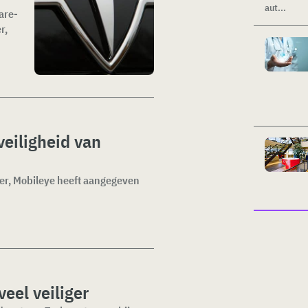
aut...
are-
r,
veiligheid van
cier, Mobileye heeft aangegeven
eel veiliger