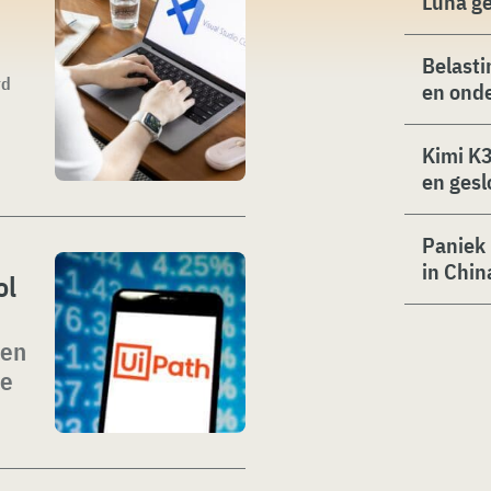
Luna g
Belasti
rd
en ond
Kimi K3
en gesl
Paniek 
in Chin
ol
ken
ee