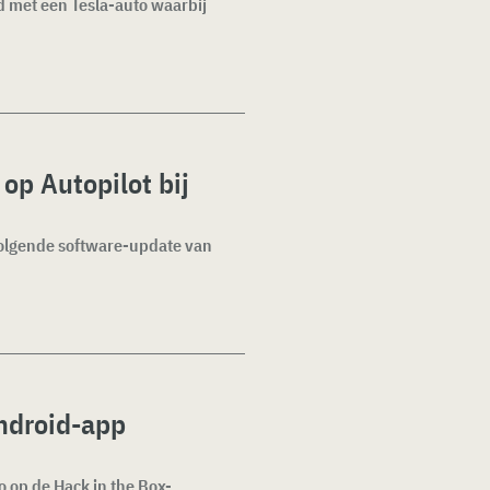
d met een Tesla-auto waarbij
 op Autopilot bij
 volgende software-update van
ndroid-app
op de Hack in the Box-