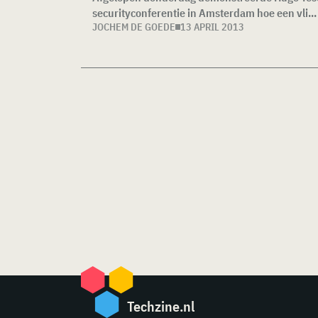
securityconferentie in Amsterdam hoe een vli...
JOCHEM DE GOEDE
13 APRIL 2013
Techzine.nl