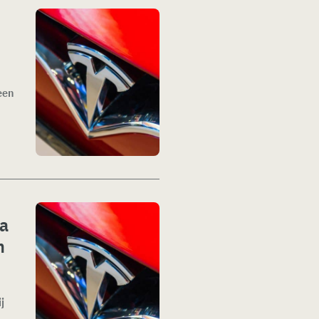
een
la
n
j