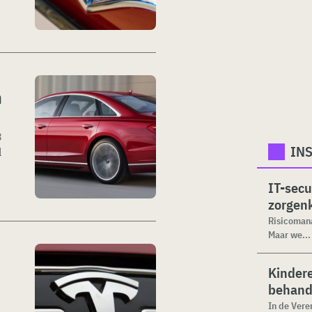
n
3
INS
l
IT-secu
zorgenk
Risicomana
Maar we...
Kinder
behand
In de Vere