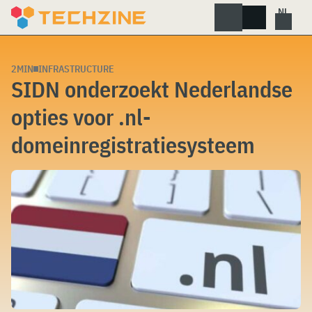
Skip
to
content
2MIN
INFRASTRUCTURE
SIDN onderzoekt Nederlandse
opties voor .nl-
domeinregistratiesysteem