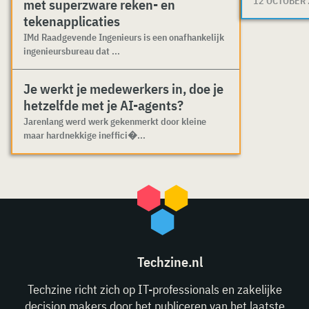
12 OCTOBER
met superzware reken- en
tekenapplicaties
IMd Raadgevende Ingenieurs is een onafhankelijk
ingenieursbureau dat ...
Je werkt je medewerkers in, doe je
hetzelfde met je AI-agents?
Jarenlang werd werk gekenmerkt door kleine
maar hardnekkige ineffici�...
Techzine.nl
Techzine richt zich op IT-professionals en zakelijke
decision makers door het publiceren van het laatste