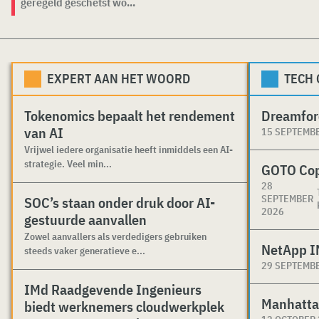
geregeld geschetst wo...
EXPERT AAN HET WOORD
TECH
Tokenomics bepaalt het rendement
Dreamfor
van AI
15 SEPTEMB
Vrijwel iedere organisatie heeft inmiddels een AI-
strategie. Veel min...
GOTO Co
28
SEPTEMBER
SOC’s staan onder druk door AI-
2026
gestuurde aanvallen
Zowel aanvallers als verdedigers gebruiken
NetApp I
steeds vaker generatieve e...
29 SEPTEMB
IMd Raadgevende Ingenieurs
Manhatta
biedt werknemers cloudwerkplek