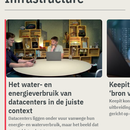
Het water- en
Keepi
energieverbruik van
‘bron 
datacenters in de juiste
Keepit kon
uitbreidin
context
gericht op 
Datacenters liggen onder vuur vanwege hun
energie- en waterverbruik, maar het beeld dat