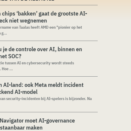
n chips ‘bakken’ gaat de grootste AI-
neck niet wegnemen
rname van Taalas heeft AMD een "pionier op het
 g...
 je de controle over AI, binnen en
 het SOC?
tie tussen AI en cybersecurity wordt steeds
 Hoe ...
 AI-land: ook Meta meldt incident
ckend AI-model
van security-incidenten bij AI-spelers is bijzonder. Na
 Navigator moet AI-governance
staanbaar maken