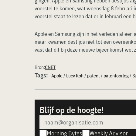
gingen. Apple en Samsung hebben destijds a
voorstel te komen, wat woensdag 8 februari i
voorstel staat te lezen dat er in februari een 
Apple en Samsung zijn in het verleden al een
maar kwamen destijds niet tot een overeenko
vast dat dit bij deze nieuwe bijeenkomst wel 
Bron:
CNET
Tags:
Apple
/
Lucy Koh
/
patent
/
patentoorlog
/
S
Blijf op de hoogte!
Morning Bytes
Weekly Advisor