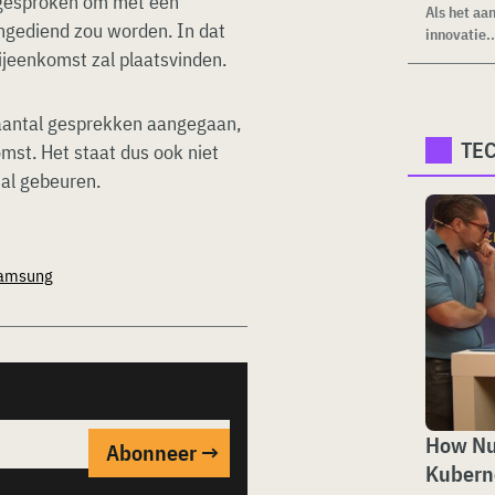
fgesproken om met een
Als het aa
ngediend zou worden. In dat
innovatie..
bijeenkomst zal plaatsvinden.
 aantal gesprekken aangegaan,
TE
mst. Het staat dus ook niet
zal gebeuren.
amsung
How Nut
Kubern