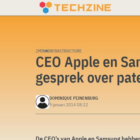
Skip
to
content
2MIN
INFRASTRUCTURE
CEO Apple en Sa
gesprek over pat
DOMINIQUE PIJNENBURG
9 januari 2014 08:22
De CEO’s van Apple en Samsung hebbe