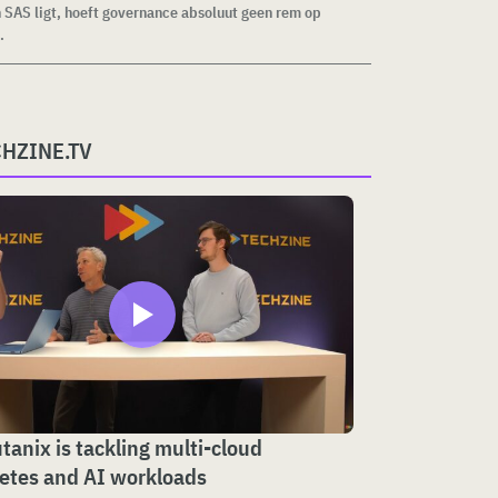
n SAS ligt, hoeft governance absoluut geen rem op
.
CHZINE.TV
anix is tackling multi-cloud
etes and AI workloads