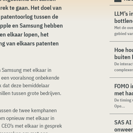
rek te gaan. Het doel van
LLM’s i
patentoorlog tussen de
bottle
. Apple en Samsung hebben
Met de ove
en elkaar lopen, het
gebied van
ing van elkaars patenten
Hoe hou
buiten
De interac
n Samsung met elkaar in
complexer.
en een vooralsnog onbekende
jk dat deze bemiddelaar
FOMO in
met ha
illen tussen grote bedrijven.
De timing 
Ope...
 tussen de twee kemphanen
om opnieuw met elkaar in
SAS AI
de CEO’s met elkaar in gesprek
onweer