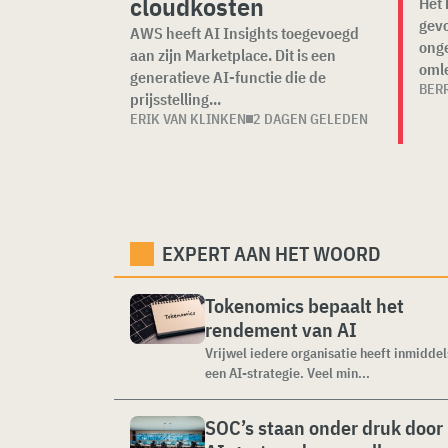
cloudkosten
Het 
gevo
AWS heeft AI Insights toegevoegd
ong
aan zijn Marketplace. Dit is een
oml
generatieve AI-functie die de
BER
prijsstelling...
ERIK VAN KLINKEN
2 DAGEN GELEDEN
EXPERT AAN HET WOORD
Tokenomics bepaalt het
rendement van AI
Vrijwel iedere organisatie heeft inmiddel
een AI-strategie. Veel min...
SOC’s staan onder druk door