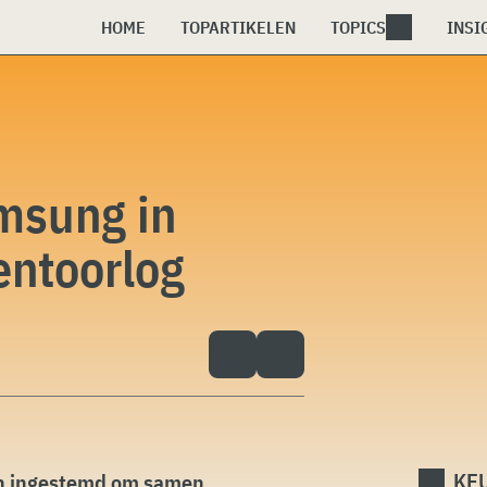
HOME
TOPARTIKELEN
TOPICS
INSI
msung in
entoorlog
KEU
n ingestemd om samen