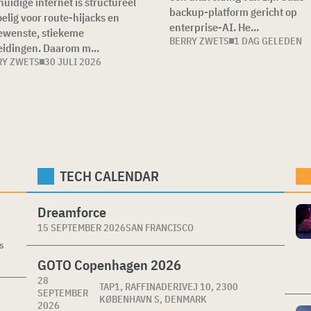
huidige internet is structureel
backup-platform gericht op
elig voor route-hijacks en
enterprise-AI. He...
ewenste, stiekeme
BERRY ZWETS
1 DAG GELEDEN
eidingen. Daarom m...
RY ZWETS
30 JULI 2026
TECH CALENDAR
Dreamforce
15 SEPTEMBER 2026
SAN FRANCISCO
s
GOTO Copenhagen 2026
28
TAP1, RAFFINADERIVEJ 10, 2300
SEPTEMBER
KØBENHAVN S, DENMARK
2026