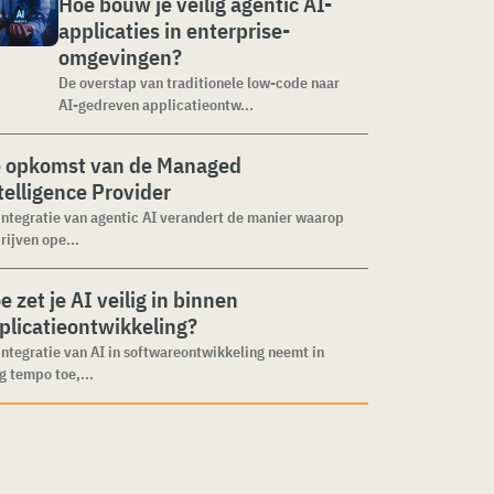
Hoe bouw je veilig agentic AI-
applicaties in enterprise-
omgevingen?
De overstap van traditionele low-code naar
AI-gedreven applicatieontw...
 opkomst van de Managed
telligence Provider
integratie van agentic AI verandert de manier waarop
rijven ope...
e zet je AI veilig in binnen
plicatieontwikkeling?
integratie van AI in softwareontwikkeling neemt in
g tempo toe,...