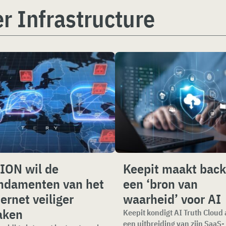
r Infrastructure
ION wil de
Keepit maakt bac
ndamenten van het
een ‘bron van
ternet veiliger
waarheid’ voor AI
aken
Keepit kondigt AI Truth Cloud 
een uitbreiding van zijn SaaS-