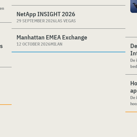
ken
NetApp INSIGHT 2026
29 SEPTEMBER 2026
LAS VEGAS
Manhattan EMEA Exchange
12 OCTOBER 2026
MILAN
es
De
In
De 
bed
Ho
ap
De 
hoo