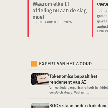
vera
Waarom elke IT-
afdeling nu aan de slag
Tot nu 
moet
groten
gewees
COLIN BAAK
10 JULI 2026
august
ERIK V
EXPERT AAN HET WOORD
Tokenomics bepaalt het
rendement van AI
Vrijwel iedere organisatie heeft inmiddel
een AI-strategie. Veel min...
SOC’s staan onder druk door