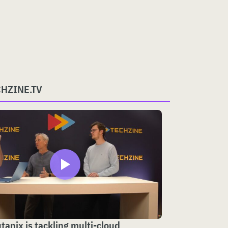
CHZINE.TV
anix is tackling multi-cloud