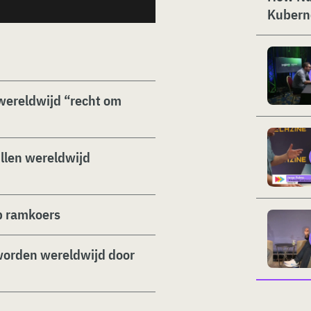
Kubern
wereldwijd “recht om
illen wereldwijd
p ramkoers
worden wereldwijd door