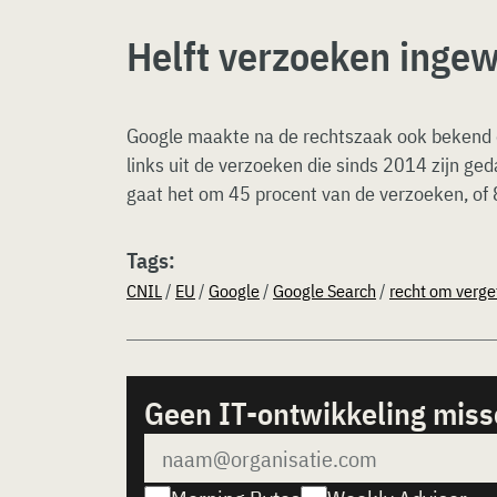
Helft verzoeken ingew
Google maakte na de rechtszaak ook bekend da
links uit de verzoeken die sinds 2014 zijn geda
gaat het om 45 procent van de verzoeken, of 
Tags:
CNIL
/
EU
/
Google
/
Google Search
/
recht om verge
Geen IT-ontwikkeling mis