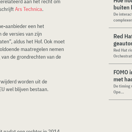
Hoe hou
gerelateerd aan het recht om
buiten
schrijft
Ars Technica
.
De interac
complexer.
ne-aanbieder een het
 de versies van zijn
Red Hat
ten”, aldus het Hof. Ook moet
geauto
voldoende maatregelen nemen
Red Hat ri
g van de grondrechten van de
Orchestrat
FOMO in
met ha
rwijderd worden uit de
De timing 
EU wel blijven bestaan.
Ope...
t nadat een rechter in 2014