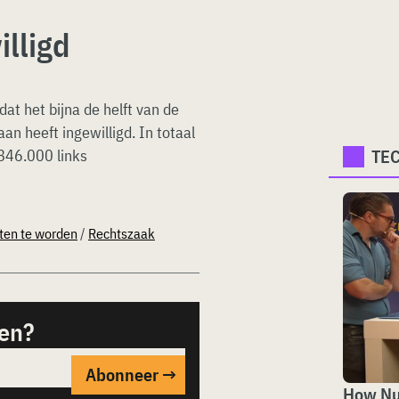
illigd
t het bijna de helft van de
an heeft ingewilligd. In totaal
TE
846.000 links
ten te worden
/
Rechtszaak
sen?
How Nut