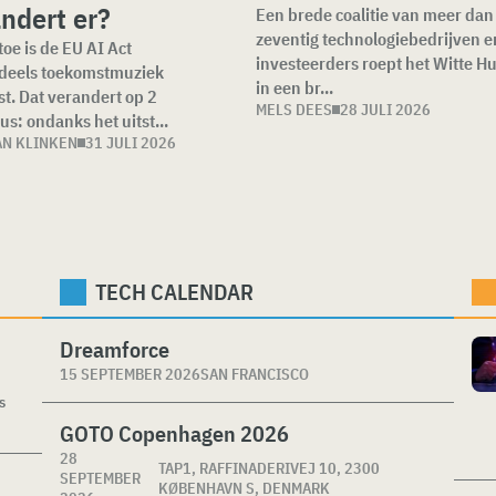
ndert er?
Een brede coalitie van meer dan
zeventig technologiebedrijven e
toe is de EU AI Act
investeerders roept het Witte Hu
deels toekomstmuziek
in een br...
t. Dat verandert op 2
MELS DEES
28 JULI 2026
us: ondanks het uitst...
AN KLINKEN
31 JULI 2026
TECH CALENDAR
Dreamforce
15 SEPTEMBER 2026
SAN FRANCISCO
s
GOTO Copenhagen 2026
28
TAP1, RAFFINADERIVEJ 10, 2300
SEPTEMBER
KØBENHAVN S, DENMARK