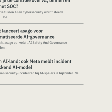
 je de controle over AI, binnen en
 het SOC?
tie tussen AI en cybersecurity wordt steeds
 Hoe ...
 lanceert asago voor
matiseerde AI-governance
cht asago op, voluit AI Safety And Governance
ion...
 AI-land: ook Meta meldt incident
ckend AI-model
van security-incidenten bij AI-spelers is bijzonder. Na