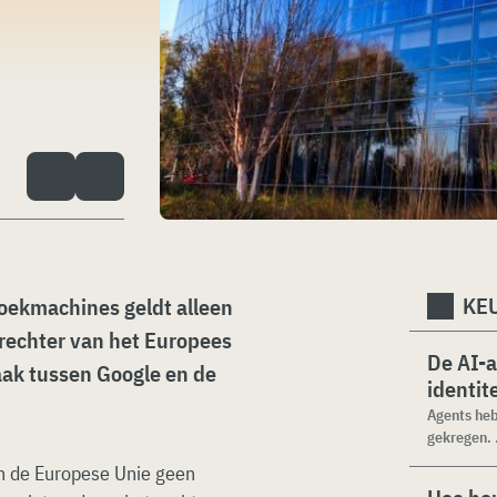
KEU
oekmachines geldt alleen
 rechter van het Europees
De AI-
aak tussen Google en de
identit
Agents heb
gekregen. .
an de Europese Unie geen