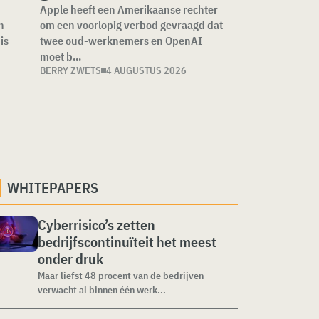
Apple heeft een Amerikaanse rechter
n
om een voorlopig verbod gevraagd dat
is
twee oud-werknemers en OpenAI
moet b...
BERRY ZWETS
4 AUGUSTUS 2026
WHITEPAPERS
Cyberrisico’s zetten
bedrijfscontinuïteit het meest
onder druk
Maar liefst 48 procent van de bedrijven
verwacht al binnen één werk...