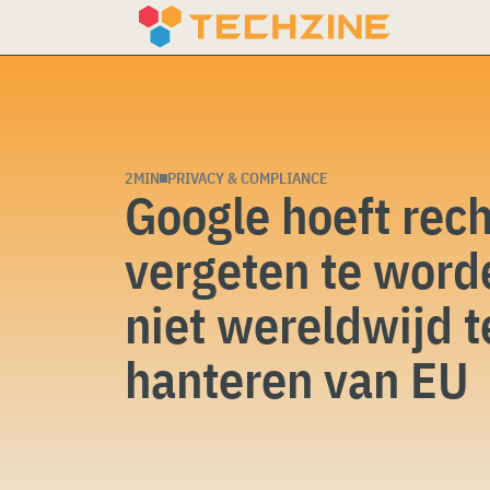
Skip
to
content
2MIN
PRIVACY & COMPLIANCE
Google hoeft rec
vergeten te word
niet wereldwijd t
hanteren van EU