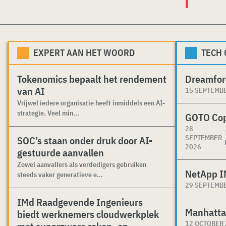
EXPERT AAN HET WOORD
TECH
Tokenomics bepaalt het rendement
Dreamfor
van AI
15 SEPTEMB
Vrijwel iedere organisatie heeft inmiddels een AI-
strategie. Veel min...
GOTO Co
28
SEPTEMBER
SOC’s staan onder druk door AI-
2026
gestuurde aanvallen
Zowel aanvallers als verdedigers gebruiken
NetApp I
steeds vaker generatieve e...
29 SEPTEMB
IMd Raadgevende Ingenieurs
Manhatta
biedt werknemers cloudwerkplek
12 OCTOBER