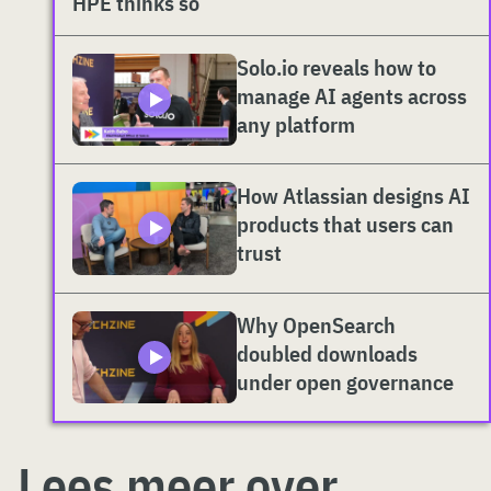
HPE thinks so
Solo.io reveals how to
manage AI agents across
any platform
How Atlassian designs AI
products that users can
trust
Why OpenSearch
doubled downloads
under open governance
Lees meer over