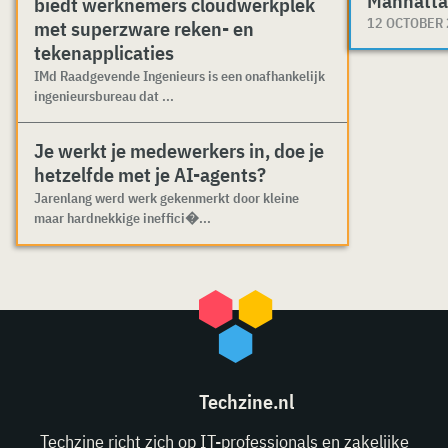
Manhatta
biedt werknemers cloudwerkplek
12 OCTOBER
met superzware reken- en
tekenapplicaties
IMd Raadgevende Ingenieurs is een onafhankelijk
ingenieursbureau dat ...
Je werkt je medewerkers in, doe je
hetzelfde met je AI-agents?
Jarenlang werd werk gekenmerkt door kleine
maar hardnekkige ineffici�...
Techzine.nl
Techzine richt zich op IT-professionals en zakelijke