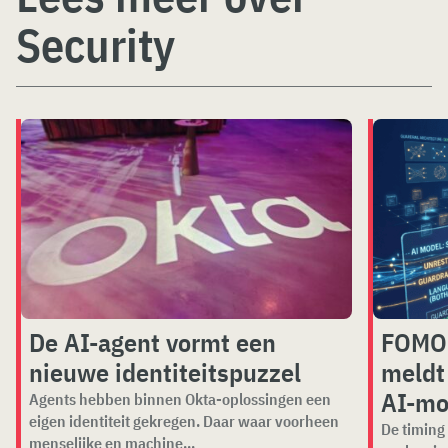
Security
De AI-agent vormt een
FOMO 
nieuwe identiteitspuzzel
meldt
AI-mo
Agents hebben binnen Okta-oplossingen een
eigen identiteit gekregen. Daar waar voorheen
De timing 
menselijke en machine...