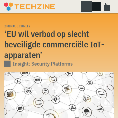
Skip
to
content
2MIN
SECURITY
‘EU wil verbod op slecht
beveiligde commerciële IoT-
apparaten’
Insight: Security Platforms