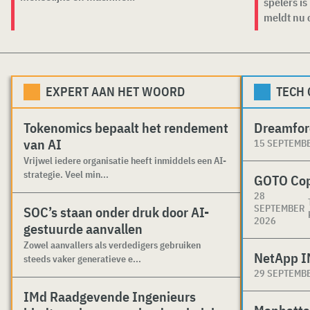
spelers i
meldt nu o
EXPERT AAN HET WOORD
TECH
Tokenomics bepaalt het rendement
Dreamfor
van AI
15 SEPTEMB
Vrijwel iedere organisatie heeft inmiddels een AI-
strategie. Veel min...
GOTO Co
28
SEPTEMBER
SOC’s staan onder druk door AI-
2026
gestuurde aanvallen
Zowel aanvallers als verdedigers gebruiken
NetApp I
steeds vaker generatieve e...
29 SEPTEMB
IMd Raadgevende Ingenieurs