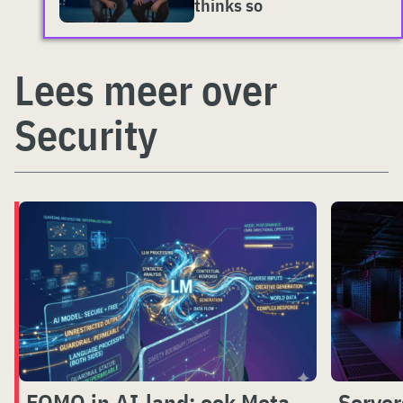
thinks so
Lees meer over
Security
FOMO in AI-land: ook Meta
Server