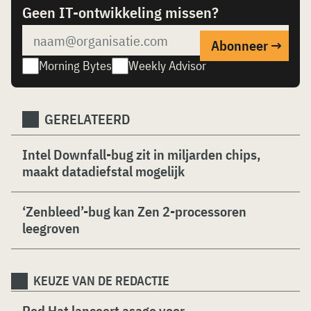
Geen IT-ontwikkeling missen?
Morning Bytes
Weekly Advisor
GERELATEERD
Intel Downfall-bug zit in miljarden chips,
maakt datadiefstal mogelijk
‘Zenbleed’-bug kan Zen 2-processoren
leegroven
KEUZE VAN DE REDACTIE
Red Hat lanceert asago voor