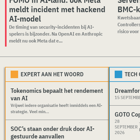
meldt incident met hackend
BMC-k
AI-model
Kwetsbaar
Controller
De timing van security-incidenten bij AI-
risico voor
spelers is bijzonder. Na OpenAI en Anthropic
meldt nu ook Meta dat e...
EXPERT AAN HET WOORD
TECH
Tokenomics bepaalt het rendement
Dreamfor
van AI
15 SEPTEMB
Vrijwel iedere organisatie heeft inmiddels een AI-
strategie. Veel min...
GOTO Co
28
SEPTEMBER
SOC’s staan onder druk door AI-
2026
gestuurde aanvallen