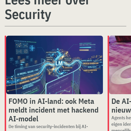
Security
FOMO in AI-land: ook Meta
De AI
meldt incident met hackend
nieuw
AI-model
Agents he
eigen ide
De timing van security-incidenten bij AI-
menselijk