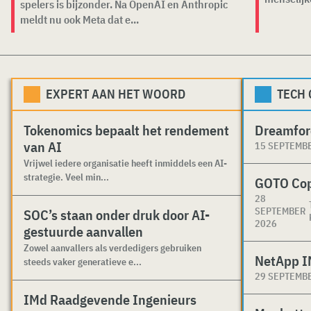
spelers is bijzonder. Na OpenAI en Anthropic
meldt nu ook Meta dat e...
EXPERT AAN HET WOORD
TECH
Tokenomics bepaalt het rendement
Dreamfor
van AI
15 SEPTEMB
Vrijwel iedere organisatie heeft inmiddels een AI-
strategie. Veel min...
GOTO Co
28
SEPTEMBER
SOC’s staan onder druk door AI-
2026
gestuurde aanvallen
Zowel aanvallers als verdedigers gebruiken
NetApp I
steeds vaker generatieve e...
29 SEPTEMB
IMd Raadgevende Ingenieurs