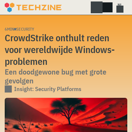
Skip
to
content
6MIN
SECURITY
CrowdStrike onthult reden
voor wereldwijde Windows-
problemen
Een doodgewone bug met grote
gevolgen
Insight: Security Platforms