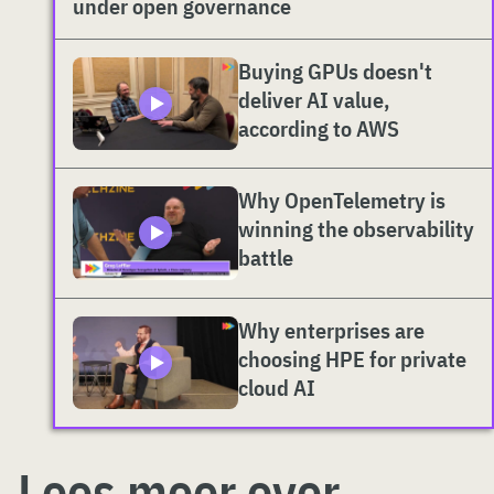
under open governance
Buying GPUs doesn't
deliver AI value,
according to AWS
Why OpenTelemetry is
winning the observability
battle
Why enterprises are
choosing HPE for private
cloud AI
Lees meer over