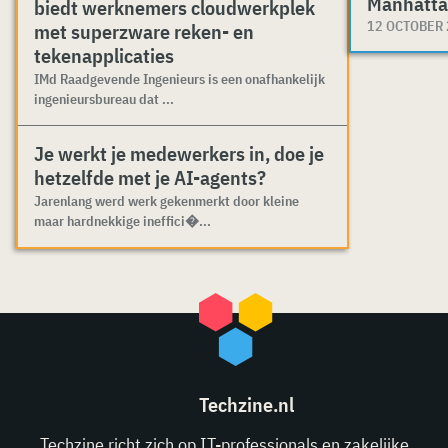
Manhatta
biedt werknemers cloudwerkplek
12 OCTOBER
met superzware reken- en
tekenapplicaties
IMd Raadgevende Ingenieurs is een onafhankelijk
ingenieursbureau dat ...
Je werkt je medewerkers in, doe je
hetzelfde met je AI-agents?
Jarenlang werd werk gekenmerkt door kleine
maar hardnekkige ineffici�...
Techzine.nl
Techzine richt zich op IT-professionals en zakelijke