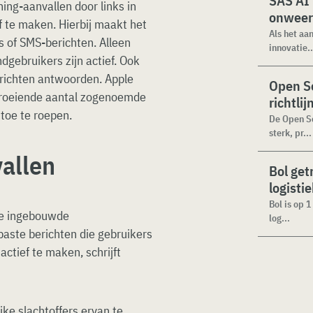
SAS AI
ing-aanvallen door links in
onweer
f te maken. Hierbij maakt het
Als het aa
ls of SMS-berichten. Alleen
innovatie..
dgebruikers zijn actief. Ook
erichten antwoorden. Apple
Open Se
groeiende aantal zogenoemde
richtli
 toe te roepen.
De Open Se
sterk, pr...
allen
Bol get
logisti
Bol is op 
ze ingebouwde
log...
paste berichten die gebruikers
ctief te maken, schrijft
ke slachtoffers ervan te