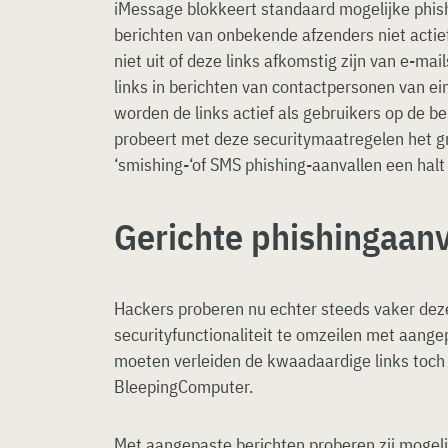
iMessage blokkeert standaard mogelijke phish
berichten van onbekende afzenders niet actie
niet uit of deze links afkomstig zijn van e-mai
links in berichten van contactpersonen van ein
worden de links actief als gebruikers op de b
probeert met deze securitymaatregelen het 
‘smishing-‘of SMS phishing-aanvallen een halt
Gerichte phishingaanv
Hackers proberen nu echter steeds vaker de
securityfunctionaliteit te omzeilen met aange
moeten verleiden de kwaadaardige links toch a
BleepingComputer.
Met aangepaste berichten proberen zij mogelij