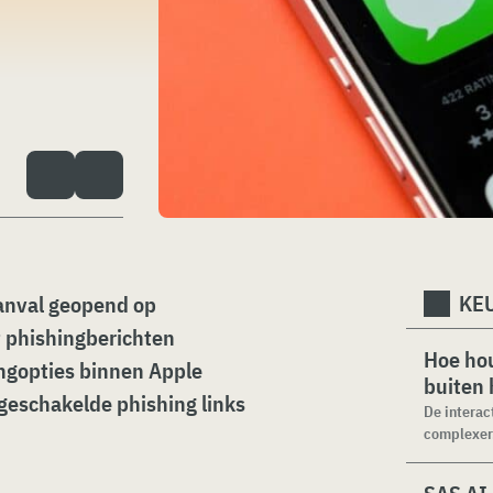
KEU
aanval geopend op
t phishingberichten
Hoe hou
ngopties binnen Apple
buiten
tgeschakelde phishing links
De interac
complexer.