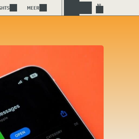
GHTS
MEER