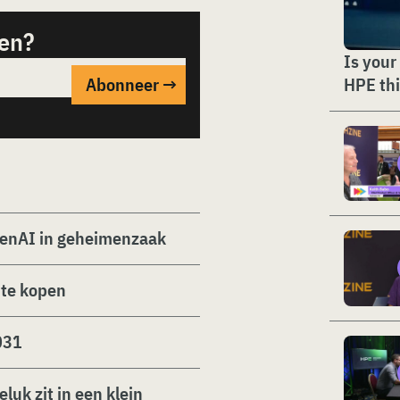
sen?
Is your
HPE thi
OpenAI in geheimenzaak
 te kopen
031
luk zit in een klein