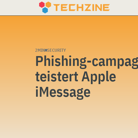
Skip
to
content
2MIN
SECURITY
Phishing-campa
teistert Apple
iMessage