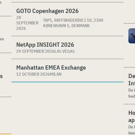
s
GOTO Copenhagen 2026
28
TAP1, RAFFINADERIVEJ 10, 2300
SEPTEMBER
KØBENHAVN S, DENMARK
2026
ken
NetApp INSIGHT 2026
29 SEPTEMBER 2026
LAS VEGAS
Manhattan EMEA Exchange
12 OCTOBER 2026
MILAN
es
De
In
De 
bed
Ho
ap
De 
hoo