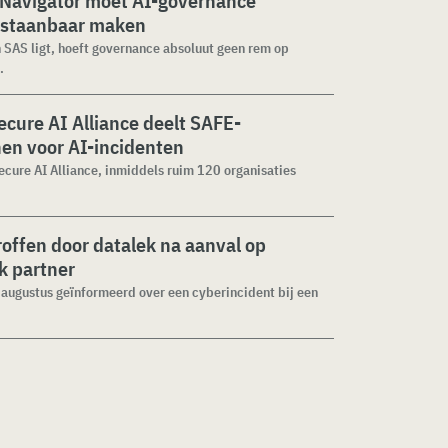
 Navigator moet AI-governance
staanbaar maken
n SAS ligt, hoeft governance absoluut geen rem op
.
cure AI Alliance deelt SAFE-
jnen voor AI-incidenten
cure AI Alliance, inmiddels ruim 120 organisaties
roffen door datalek na aanval op
ek partner
1 augustus geïnformeerd over een cyberincident bij een