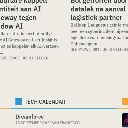
udflare koppelt
Bol getroffen door
ntiteit aan AI
datalek na aanval
teway tegen
logistiek partner
adow AI
Bol is op 1 augustus geïnform
over een cyberincident bij ee
flare introduceert Identity-
logistieke warehousing-partne
 AI Gateway en User Insights.
Onbevoegden...
ncties koppelen elk AI-verzoek
BERRY ZWETS
13 UREN GELEDE
..
Y ZWETS
15 UREN GELEDEN
TECH CALENDAR
Dreamforce
15 SEPTEMBER 2026
SAN FRANCISCO