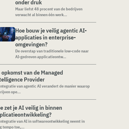
onder druk
Maar liefst 48 procent van de bedrijven
verwacht al binnen één werk...
Hoe bouw je veilig agentic AI-
applicaties in enterprise-
omgevingen?
De overstap van traditionele low-code naar
AI-gedreven applicatieontw...
 opkomst van de Managed
telligence Provider
integratie van agentic AI verandert de manier waarop
rijven ope...
e zet je AI veilig in binnen
plicatieontwikkeling?
integratie van AI in softwareontwikkeling neemt in
g tempo toe,...