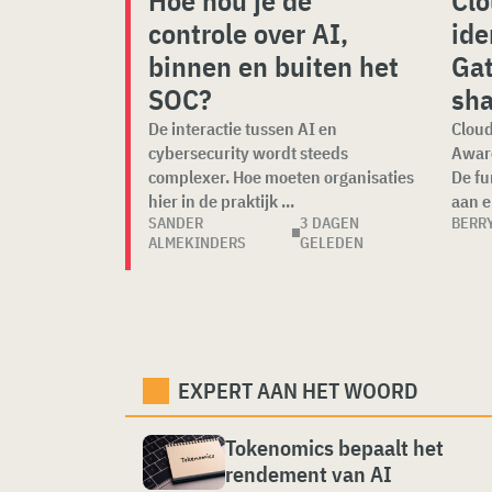
Hoe hou je de
Clo
controle over AI,
ide
binnen en buiten het
Ga
SOC?
sh
De interactie tussen AI en
Cloud
cybersecurity wordt steeds
Aware
complexer. Hoe moeten organisaties
De fu
hier in de praktijk ...
aan e.
SANDER
3 DAGEN
BERR
ALMEKINDERS
GELEDEN
EXPERT AAN HET WOORD
Tokenomics bepaalt het
rendement van AI