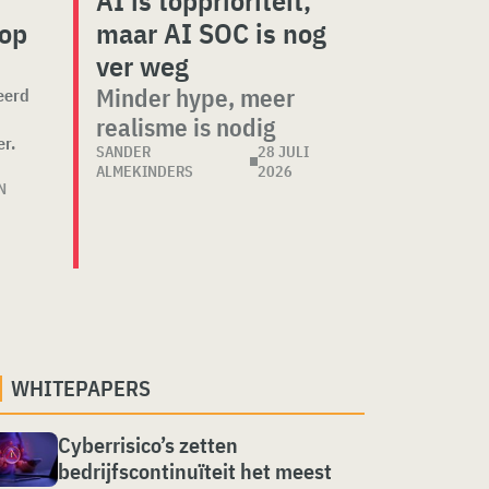
AI is topprioriteit,
 op
maar AI SOC is nog
ver weg
Minder hype, meer
eerd
n
realisme is nodig
r.
SANDER
28 JULI
ALMEKINDERS
2026
N
WHITEPAPERS
Cyberrisico’s zetten
bedrijfscontinuïteit het meest