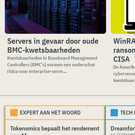
Servers in gevaar door oude
WinRAR
BMC-kwetsbaarheden
ranso
CISA
Kwetsbaarheden in Baseboard Management
Controllers (BMC's) vormen een onderschat
De Amerika
risico voor enterprise-serve...
cybersecu
kwetsbaar
EXPERT AAN HET WOORD
TECH
Tokenomics bepaalt het rendement
Dreamfor
15 SEPTEMB