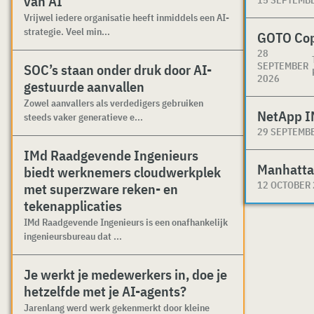
van AI
Vrijwel iedere organisatie heeft inmiddels een AI-
strategie. Veel min...
GOTO Co
28
SEPTEMBER
SOC’s staan onder druk door AI-
2026
gestuurde aanvallen
Zowel aanvallers als verdedigers gebruiken
NetApp I
steeds vaker generatieve e...
29 SEPTEMB
IMd Raadgevende Ingenieurs
Manhatta
biedt werknemers cloudwerkplek
12 OCTOBER
met superzware reken- en
tekenapplicaties
IMd Raadgevende Ingenieurs is een onafhankelijk
ingenieursbureau dat ...
Je werkt je medewerkers in, doe je
hetzelfde met je AI-agents?
Jarenlang werd werk gekenmerkt door kleine