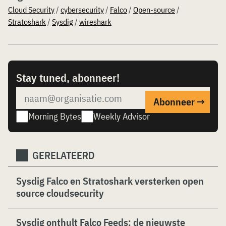
Cloud Security
/
cybersecurity
/
Falco
/
Open-source
/
Stratoshark
/
Sysdig
/
wireshark
Stay tuned, abonneer!
Morning Bytes
Weekly Advisor
GERELATEERD
Sysdig Falco en Stratoshark versterken open
source cloudsecurity
Sysdig onthult Falco Feeds: de nieuwste