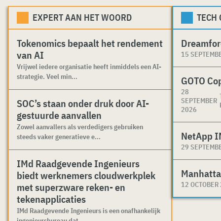
EXPERT AAN HET WOORD
TECH
Tokenomics bepaalt het rendement
Dreamfor
van AI
15 SEPTEMB
Vrijwel iedere organisatie heeft inmiddels een AI-
strategie. Veel min...
GOTO Co
28
SEPTEMBER
SOC’s staan onder druk door AI-
2026
gestuurde aanvallen
Zowel aanvallers als verdedigers gebruiken
NetApp I
steeds vaker generatieve e...
29 SEPTEMB
IMd Raadgevende Ingenieurs
Manhatta
biedt werknemers cloudwerkplek
12 OCTOBER
met superzware reken- en
tekenapplicaties
IMd Raadgevende Ingenieurs is een onafhankelijk
ingenieursbureau dat ...