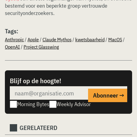
bestemd voor een beperkte groep vertrouwde
securityonderzoekers.
Tags:
Anthropic
/
Apple
/
Claude Mythos
/
kwetsbaarheid
/
MacOS
/
OpenAI
/
Project Glasswing
Blijf op de hoogte!
Morning Bytes
Weekly Advisor
GERELATEERD