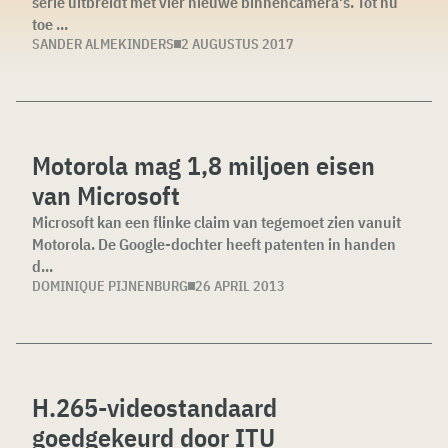
serie uitbreidt met vier nieuwe binnencamera's. Tot nu
toe ...
SANDER ALMEKINDERS
2 AUGUSTUS 2017
Motorola mag 1,8 miljoen eisen
van Microsoft
Microsoft kan een flinke claim van tegemoet zien vanuit
Motorola. De Google-dochter heeft patenten in handen
d...
DOMINIQUE PIJNENBURG
26 APRIL 2013
H.265-videostandaard
goedgekeurd door ITU