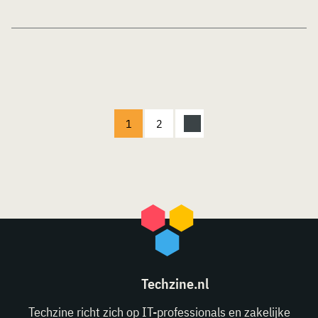
1
2
Techzine.nl
Techzine richt zich op IT-professionals en zakelijke