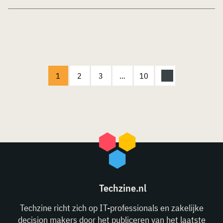
1
2
3
…
10
Techzine.nl
Techzine richt zich op IT-professionals en zakelijke
decision makers door het publiceren van het laatste