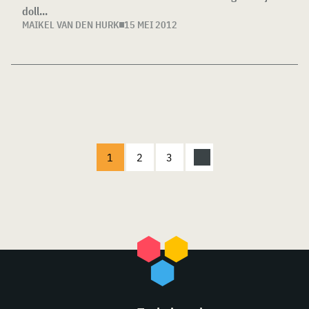
doll...
MAIKEL VAN DEN HURK
15 MEI 2012
1
2
3