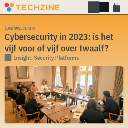
Skip
to
content
13MIN
SECURITY
Cybersecurity in 2023: is het
vijf voor of vijf over twaalf?
Insight: Security Platforms