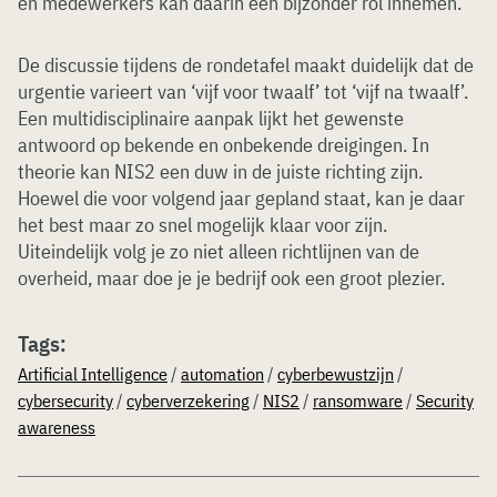
en medewerkers kan daarin een bijzonder rol innemen.
De discussie tijdens de rondetafel maakt duidelijk dat de
urgentie varieert van ‘vijf voor twaalf’ tot ‘vijf na twaalf’.
Een multidisciplinaire aanpak lijkt het gewenste
antwoord op bekende en onbekende dreigingen. In
theorie kan NIS2 een duw in de juiste richting zijn.
Hoewel die voor volgend jaar gepland staat, kan je daar
het best maar zo snel mogelijk klaar voor zijn.
Uiteindelijk volg je zo niet alleen richtlijnen van de
overheid, maar doe je je bedrijf ook een groot plezier.
Tags:
Artificial Intelligence
/
automation
/
cyberbewustzijn
/
cybersecurity
/
cyberverzekering
/
NIS2
/
ransomware
/
Security
awareness