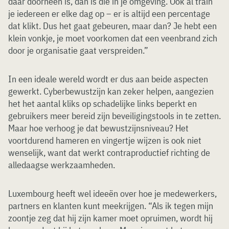
daar doorheen is, dan is die in je omgeving. Ook al train
je iedereen er elke dag op – er is altijd een percentage
dat klikt. Dus het gaat gebeuren, maar dan? Je hebt een
klein vonkje, je moet voorkomen dat een veenbrand zich
door je organisatie gaat verspreiden.”
In een ideale wereld wordt er dus aan beide aspecten
gewerkt. Cyberbewustzijn kan zeker helpen, aangezien
het het aantal kliks op schadelijke links beperkt en
gebruikers meer bereid zijn beveiligingstools in te zetten.
Maar hoe verhoog je dat bewustzijnsniveau? Het
voortdurend hameren en vingertje wijzen is ook niet
wenselijk, want dat werkt contraproductief richting de
alledaagse werkzaamheden.
Luxembourg heeft wel ideeën over hoe je medewerkers,
partners en klanten kunt meekrijgen. “Als ik tegen mijn
zoontje zeg dat hij zijn kamer moet opruimen, wordt hij