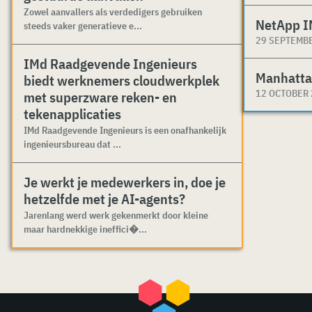
Zowel aanvallers als verdedigers gebruiken
NetApp I
steeds vaker generatieve e...
29 SEPTEMB
IMd Raadgevende Ingenieurs
Manhatta
biedt werknemers cloudwerkplek
12 OCTOBER
met superzware reken- en
tekenapplicaties
IMd Raadgevende Ingenieurs is een onafhankelijk
ingenieursbureau dat ...
Je werkt je medewerkers in, doe je
hetzelfde met je AI-agents?
Jarenlang werd werk gekenmerkt door kleine
maar hardnekkige ineffici�...