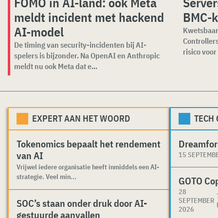
FOMO in AI-land: ook Meta
Server
meldt incident met hackend
BMC-k
AI-model
Kwetsbaar
Controller
De timing van security-incidenten bij AI-
risico voor
spelers is bijzonder. Na OpenAI en Anthropic
meldt nu ook Meta dat e...
EXPERT AAN HET WOORD
TECH
Tokenomics bepaalt het rendement
Dreamfor
van AI
15 SEPTEMB
Vrijwel iedere organisatie heeft inmiddels een AI-
strategie. Veel min...
GOTO Co
28
SEPTEMBER
SOC’s staan onder druk door AI-
2026
gestuurde aanvallen