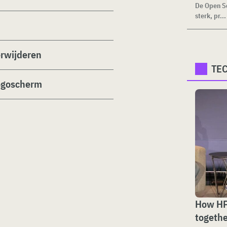
De Open Se
sterk, pr...
erwijderen
TE
logoscherm
How HP
togethe