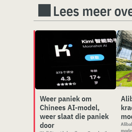
Lees meer ove
Weer paniek om
Ali
Chinees AI-model,
kra
weer slaat die paniek
mo
door
Aliba
model