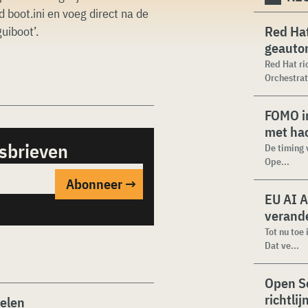
 boot.ini en voeg direct na de
Red Hat
guiboot’.
geauto
Red Hat ri
Orchestrat
FOMO in
met ha
sbrieven
De timing 
Ope...
EU AI A
verande
Tot nu toe
Dat ve...
Open Se
richtli
kelen