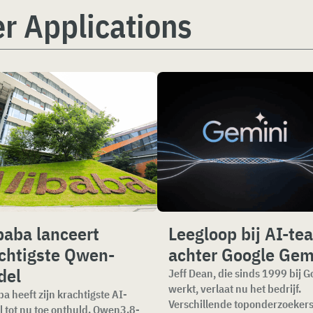
r Applications
baba lanceert
Leegloop bij AI-te
chtigste Qwen-
achter Google Gem
del
Jeff Dean, die sinds 1999 bij G
werkt, verlaat nu het bedrijf.
ba heeft zijn krachtigste AI-
Verschillende toponderzoekers
 tot nu toe onthuld. Qwen3.8-