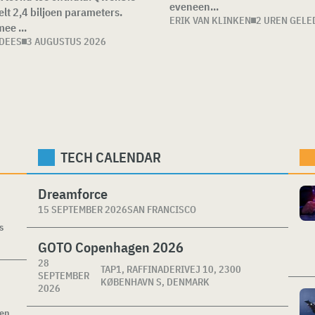
eveneen...
elt 2,4 biljoen parameters.
ERIK VAN KLINKEN
2 UREN GELE
ee ...
 DEES
3 AUGUSTUS 2026
TECH CALENDAR
Dreamforce
15 SEPTEMBER 2026
SAN FRANCISCO
s
GOTO Copenhagen 2026
28
TAP1, RAFFINADERIVEJ 10, 2300
SEPTEMBER
KØBENHAVN S, DENMARK
2026
ken