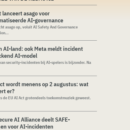
 lanceert asago voor
matiseerde AI-governance
cht asago op, voluit AI Safety And Governance
ion...
 AI-land: ook Meta meldt incident
ckend AI-model
van security-incidenten bij AI-spelers is bijzonder. Na
ct wordt menens op 2 augustus: wat
rt er?
 is de EU AI Act grotendeels toekomstmuziek geweest.
cure AI Alliance deelt SAFE-
jnen voor AI-incidenten