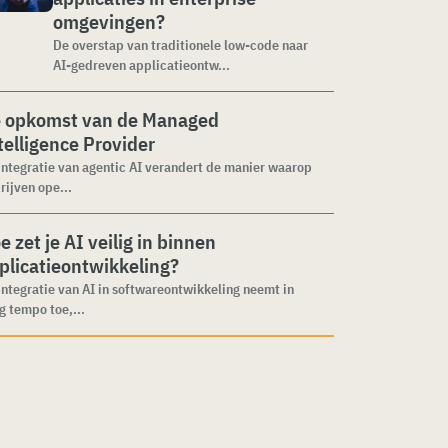
omgevingen?
De overstap van traditionele low-code naar
AI-gedreven applicatieontw...
 opkomst van de Managed
telligence Provider
integratie van agentic AI verandert de manier waarop
rijven ope...
e zet je AI veilig in binnen
plicatieontwikkeling?
integratie van AI in softwareontwikkeling neemt in
g tempo toe,...