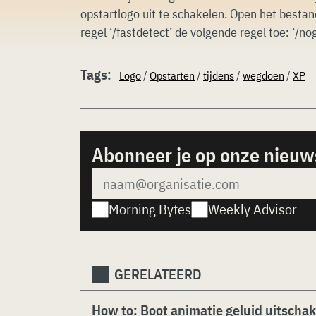
opstartlogo uit te schakelen. Open het bestand
regel ‘/fastdetect’ de volgende regel toe: ‘/no
Tags:
Logo
/
Opstarten
/
tijdens
/
wegdoen
/
XP
Abonneer je op onze nieuw
Morning Bytes
Weekly Advisor
GERELATEERD
How to: Boot animatie geluid uitscha