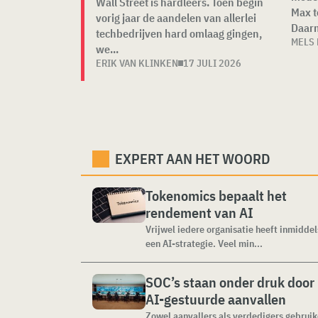
Wall Street is hardleers. Toen begin
Max t
vorig jaar de aandelen van allerlei
Daarm
techbedrijven hard omlaag gingen,
MELS
we...
ERIK VAN KLINKEN
17 JULI 2026
EXPERT AAN HET WOORD
Tokenomics bepaalt het
rendement van AI
Vrijwel iedere organisatie heeft inmiddel
een AI-strategie. Veel min...
SOC’s staan onder druk door
AI-gestuurde aanvallen
Zowel aanvallers als verdedigers gebrui