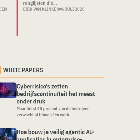
ranglijsten die...
DEN
ERIK VAN KLINKEN
6 JULI 2026
WHITEPAPERS
Cyberrisico’s zetten
bedrijfscontinuïteit het meest
onder druk
Maar liefst 48 procent van de bedrijven
verwacht al binnen één werk...
Hoe bouw je veilig agentic AI-
applicaties in enterprise-