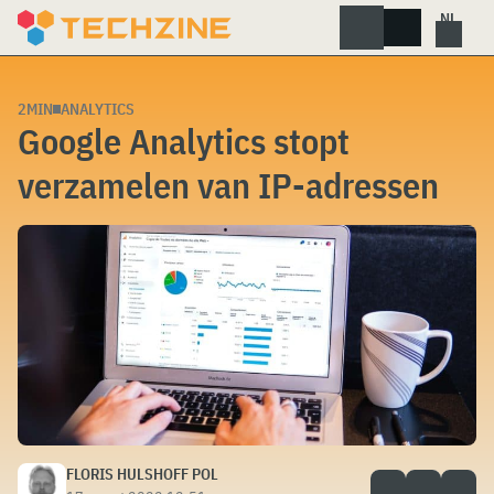
Skip
to
content
2MIN
ANALYTICS
Google Analytics stopt
verzamelen van IP-adressen
FLORIS HULSHOFF POL