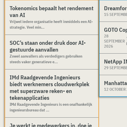
Tokenomics bepaalt het rendement
Dreamfor
van AI
15 SEPTEMB
Vrijwel iedere organisatie heeft inmiddels een AI-
strategie. Veel min...
GOTO Co
28
SEPTEMBER
SOC’s staan onder druk door AI-
2026
gestuurde aanvallen
Zowel aanvallers als verdedigers gebruiken
NetApp I
steeds vaker generatieve e...
29 SEPTEMB
IMd Raadgevende Ingenieurs
Manhatta
biedt werknemers cloudwerkplek
12 OCTOBER
met superzware reken- en
tekenapplicaties
IMd Raadgevende Ingenieurs is een onafhankelijk
ingenieursbureau dat ...
Je werkt je medewerkers in, doe je