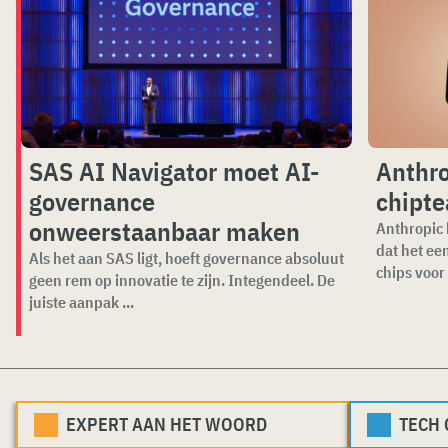
SAS AI Navigator moet AI-
Anthro
governance
chipte
onweerstaanbaar maken
Anthropic 
dat het ee
Als het aan SAS ligt, hoeft governance absoluut
chips voor 
geen rem op innovatie te zijn. Integendeel. De
juiste aanpak ...
EXPERT AAN HET WOORD
TECH