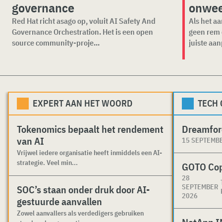
governance
onwee
Red Hat richt asago op, voluit AI Safety And
Als het a
Governance Orchestration. Het is een open
geen rem o
source community-proje...
juiste aan
EXPERT AAN HET WOORD
TECH
Tokenomics bepaalt het rendement
Dreamfor
van AI
15 SEPTEMB
Vrijwel iedere organisatie heeft inmiddels een AI-
strategie. Veel min...
GOTO Co
28
SEPTEMBER
SOC’s staan onder druk door AI-
2026
gestuurde aanvallen
Zowel aanvallers als verdedigers gebruiken