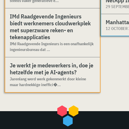
NetApp I
steeds vaker generatieve e...
29 SEPTEMB
IMd Raadgevende Ingenieurs
Manhatta
biedt werknemers cloudwerkplek
12 OCTOBER
met superzware reken- en
tekenapplicaties
IMd Raadgevende Ingenieurs is een onafhankelijk
ingenieursbureau dat ...
Je werkt je medewerkers in, doe je
hetzelfde met je AI-agents?
Jarenlang werd werk gekenmerkt door kleine
maar hardnekkige ineffici�...