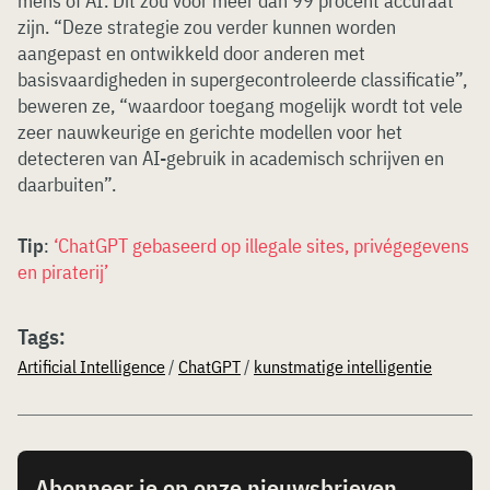
mens of AI. Dit zou voor meer dan 99 procent accuraat
zijn. “Deze strategie zou verder kunnen worden
aangepast en ontwikkeld door anderen met
basisvaardigheden in supergecontroleerde classificatie”,
beweren ze, “waardoor toegang mogelijk wordt tot vele
zeer nauwkeurige en gerichte modellen voor het
detecteren van AI-gebruik in academisch schrijven en
daarbuiten”.
Tip
:
‘ChatGPT gebaseerd op illegale sites, privégegevens
en piraterij’
Tags:
Artificial Intelligence
/
ChatGPT
/
kunstmatige intelligentie
Abonneer je op onze nieuwsbrieven