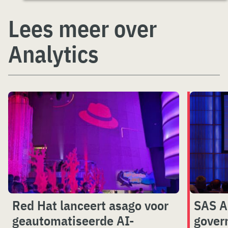
Lees meer over
Analytics
Red Hat lanceert asago voor
SAS A
geautomatiseerde AI-
gover