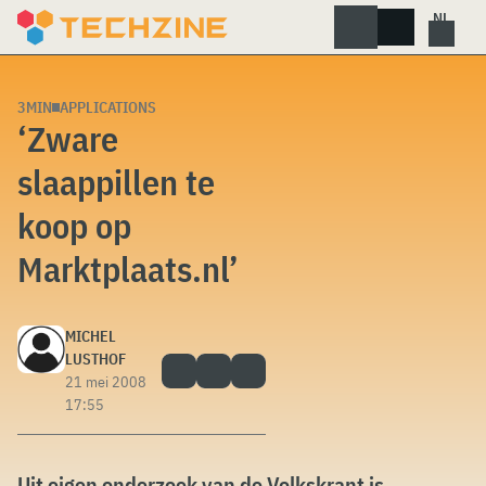
Skip
to
content
3MIN
APPLICATIONS
‘Zware
slaappillen te
koop op
Marktplaats.nl’
MICHEL
LUSTHOF
21 mei 2008
17:55
Uit eigen onderzoek van de Volkskrant is