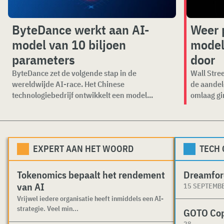
ByteDance werkt aan AI-
Weer 
model van 10 biljoen
model
parameters
door
ByteDance zet de volgende stap in de
Wall Stree
wereldwijde AI-race. Het Chinese
de aandel
technologiebedrijf ontwikkelt een model...
omlaag gi
EXPERT AAN HET WOORD
TECH
Tokenomics bepaalt het rendement
Dreamfor
van AI
15 SEPTEMB
Vrijwel iedere organisatie heeft inmiddels een AI-
strategie. Veel min...
GOTO Co
28