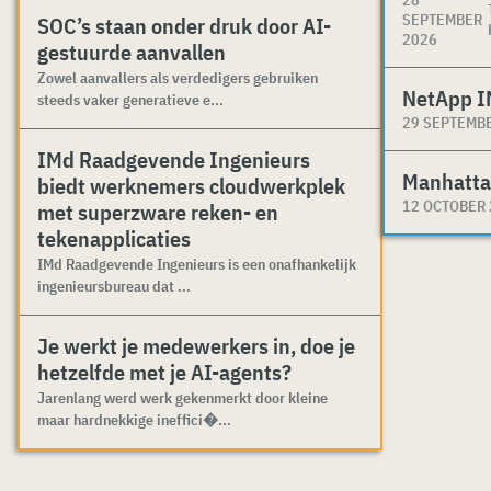
SEPTEMBER
SOC’s staan onder druk door AI-
2026
gestuurde aanvallen
Zowel aanvallers als verdedigers gebruiken
NetApp I
steeds vaker generatieve e...
29 SEPTEMB
IMd Raadgevende Ingenieurs
Manhatta
biedt werknemers cloudwerkplek
12 OCTOBER
met superzware reken- en
tekenapplicaties
IMd Raadgevende Ingenieurs is een onafhankelijk
ingenieursbureau dat ...
Je werkt je medewerkers in, doe je
hetzelfde met je AI-agents?
Jarenlang werd werk gekenmerkt door kleine
maar hardnekkige ineffici�...