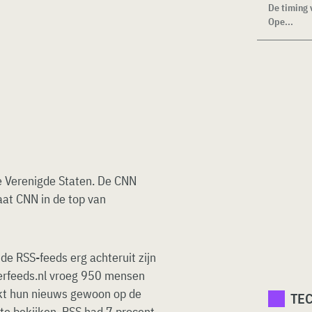
De timing 
Ope...
de Verenigde Staten. De CNN
aat CNN in de top van
de RSS-feeds erg achteruit zijn
tterfeeds.nl vroeg 950 mensen
jkt hun nieuws gewoon op de
TE
r te bekijken. RSS had 7 procent