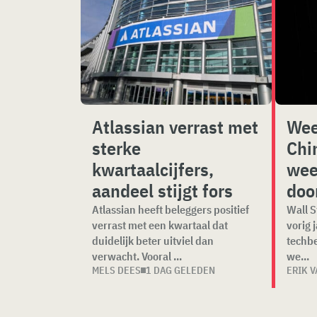
Atlassian verrast met
Wee
sterke
Chi
kwartaalcijfers,
wee
aandeel stijgt fors
doo
Atlassian heeft beleggers positief
Wall S
verrast met een kwartaal dat
vorig 
duidelijk beter uitviel dan
techbe
verwacht. Vooral ...
we...
MELS DEES
1 DAG GELEDEN
ERIK 