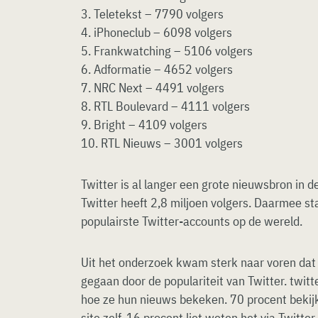
3. Teletekst – 7790 volgers
4. iPhoneclub – 6098 volgers
5. Frankwatching – 5106 volgers
6. Adformatie – 4652 volgers
7. NRC Next – 4491 volgers
8. RTL Boulevard – 4111 volgers
9. Bright – 4109 volgers
10. RTL Nieuws – 3001 volgers
Twitter is al langer een grote nieuwsbron in 
Twitter heeft 2,8 miljoen volgers. Daarmee st
populairste Twitter-accounts op de wereld.
Uit het onderzoek kwam sterk naar voren dat 
gegaan door de populariteit van Twitter. twi
hoe ze hun nieuws bekeken. 70 procent beki
site zelf. 16 procent liet weten het via Twitte