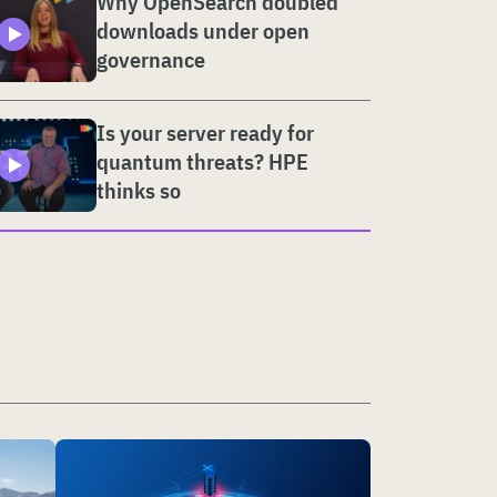
Why OpenSearch doubled
downloads under open
governance
Is your server ready for
quantum threats? HPE
thinks so