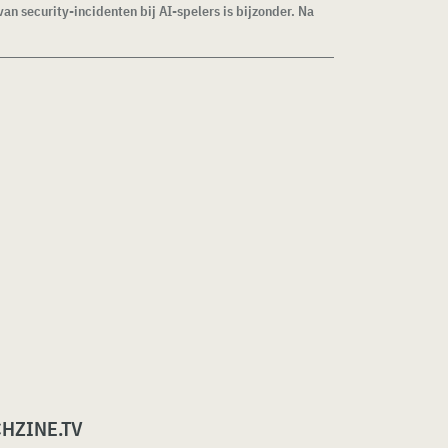
van security-incidenten bij AI-spelers is bijzonder. Na
CHZINE.TV