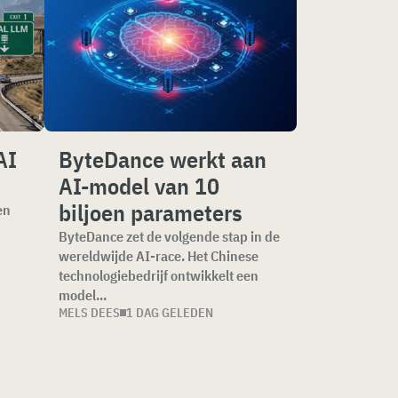
AI
ByteDance werkt aan
AI-model van 10
biljoen parameters
en
ByteDance zet de volgende stap in de
wereldwijde AI-race. Het Chinese
technologiebedrijf ontwikkelt een
model...
MELS DEES
1 DAG GELEDEN