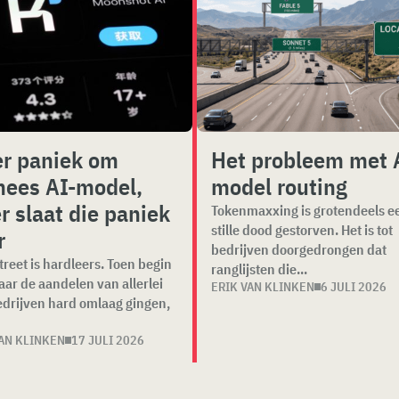
r paniek om
Het probleem met 
nees AI-model,
model routing
r slaat die paniek
Tokenmaxxing is grotendeels e
stille dood gestorven. Het is tot
r
bedrijven doorgedrongen dat
treet is hardleers. Toen begin
ranglijsten die...
jaar de aandelen van allerlei
ERIK VAN KLINKEN
6 JULI 2026
drijven hard omlaag gingen,
VAN KLINKEN
17 JULI 2026