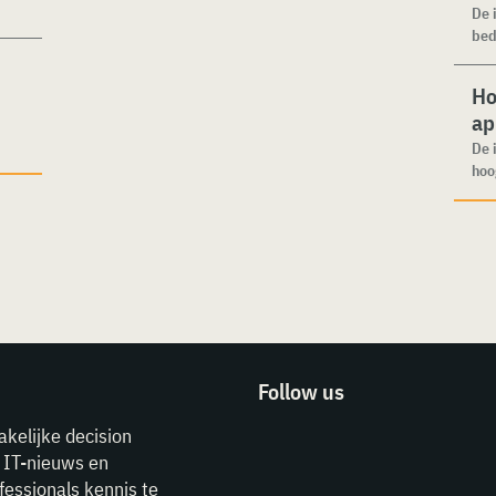
De 
bed
Ho
ap
De 
hoo
Follow us
akelijke decision
e IT-nieuws en
fessionals kennis te