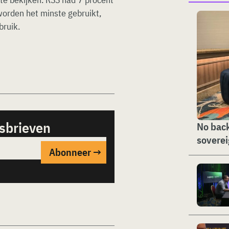
worden het minste gebruikt,
bruik.
sbrieven
No back
soverei