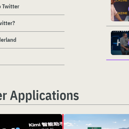
 Twitter
witter?
derland
r Applications