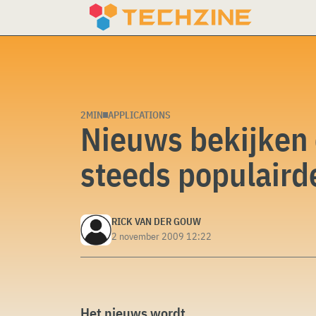
Skip
to
content
2MIN
APPLICATIONS
Nieuws bekijken 
steeds populaird
RICK VAN DER GOUW
2 november 2009 12:22
Het nieuws wordt