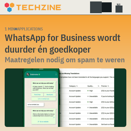
Skip
to
content
1 MIN
APPLICATIONS
WhatsApp for Business wordt
duurder én goedkoper
Maatregelen nodig om spam te weren