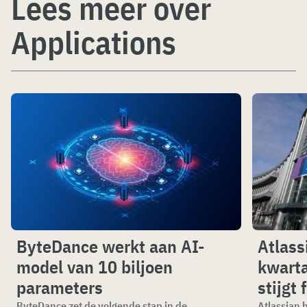
Lees meer over
Applications
ByteDance werkt aan AI-
Atlass
model van 10 biljoen
kwarta
parameters
stijgt 
ByteDance zet de volgende stap in de
Atlassian 