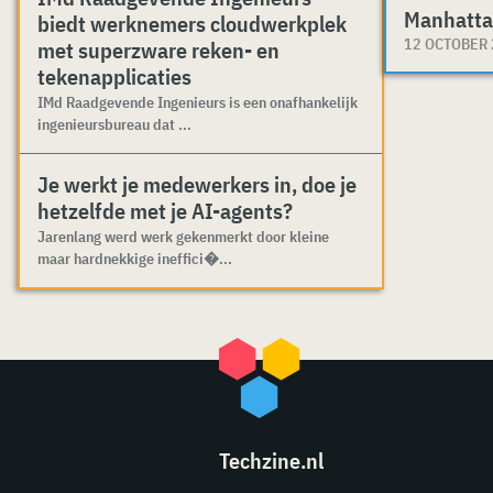
Manhatta
biedt werknemers cloudwerkplek
12 OCTOBER
met superzware reken- en
tekenapplicaties
IMd Raadgevende Ingenieurs is een onafhankelijk
ingenieursbureau dat ...
Je werkt je medewerkers in, doe je
hetzelfde met je AI-agents?
Jarenlang werd werk gekenmerkt door kleine
maar hardnekkige ineffici�...
Techzine.nl