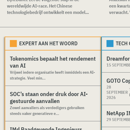
wereldwijde AI-race. Het Chinese
een kwartaa
technologiebedrijf ontwikkelt een model...
verwacht. V
EXPERT AAN HET WOORD
TECH
Tokenomics bepaalt het rendement
Dreamfor
van AI
15 SEPTEMB
Vrijwel iedere organisatie heeft inmiddels een AI-
strategie. Veel min...
GOTO Co
28
SEPTEMBER
SOC’s staan onder druk door AI-
2026
gestuurde aanvallen
Zowel aanvallers als verdedigers gebruiken
NetApp I
steeds vaker generatieve e...
29 SEPTEMB
IMd Raadgevende Ingenieurs