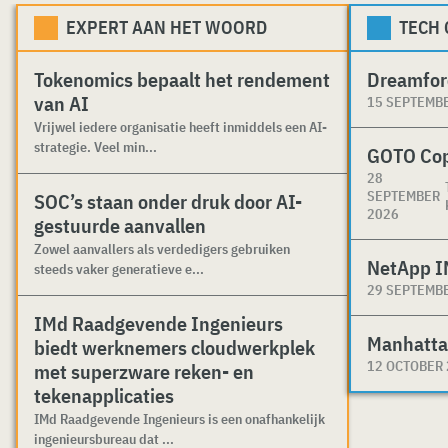
EXPERT AAN HET WOORD
TECH
Tokenomics bepaalt het rendement
Dreamfor
van AI
15 SEPTEMB
Vrijwel iedere organisatie heeft inmiddels een AI-
strategie. Veel min...
GOTO Co
28
SEPTEMBER
SOC’s staan onder druk door AI-
2026
gestuurde aanvallen
Zowel aanvallers als verdedigers gebruiken
NetApp I
steeds vaker generatieve e...
29 SEPTEMB
IMd Raadgevende Ingenieurs
Manhatta
biedt werknemers cloudwerkplek
12 OCTOBER
met superzware reken- en
tekenapplicaties
IMd Raadgevende Ingenieurs is een onafhankelijk
ingenieursbureau dat ...