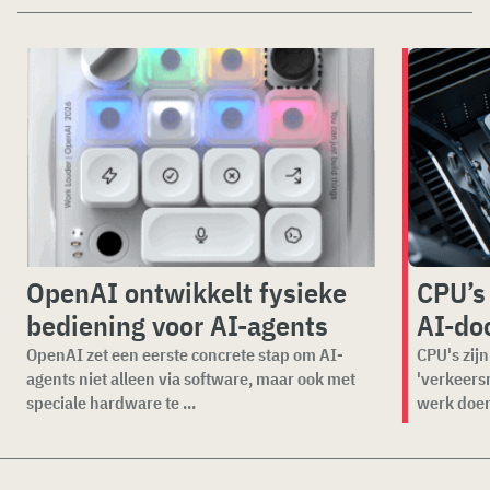
OpenAI ontwikkelt fysieke
CPU’s
bediening voor AI-agents
AI-do
OpenAI zet een eerste concrete stap om AI-
CPU's zijn
agents niet alleen via software, maar ook met
'verkeers
speciale hardware te ...
werk doen 