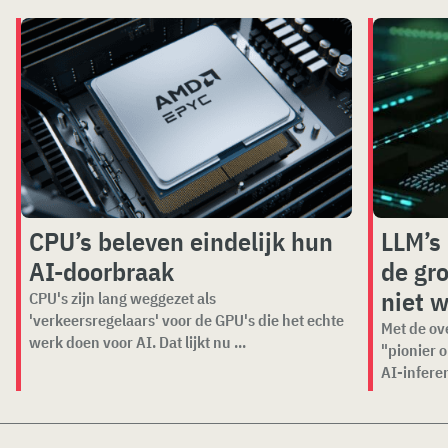
CPU’s beleven eindelijk hun
LLM’s 
AI-doorbraak
de gr
niet 
CPU's zijn lang weggezet als
'verkeersregelaars' voor de GPU's die het echte
Met de ov
werk doen voor AI. Dat lijkt nu ...
"pionier 
AI-inferen