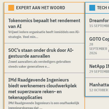
EXPERT AAN HET WOORD
TECH
Tokenomics bepaalt het rendement
Dreamfor
van AI
15 SEPTEMB
Vrijwel iedere organisatie heeft inmiddels een AI-
strategie. Veel min...
GOTO Co
28
SEPTEMBER
SOC’s staan onder druk door AI-
2026
gestuurde aanvallen
Zowel aanvallers als verdedigers gebruiken
NetApp I
steeds vaker generatieve e...
29 SEPTEMB
IMd Raadgevende Ingenieurs
Manhatta
biedt werknemers cloudwerkplek
12 OCTOBER
met superzware reken- en
tekenapplicaties
IMd Raadgevende Ingenieurs is een onafhankelijk
ingenieursbureau dat ...