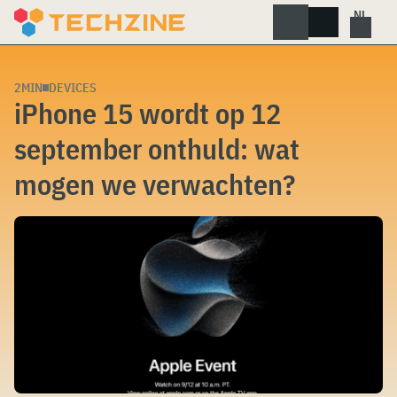
Skip
to
content
2MIN
DEVICES
iPhone 15 wordt op 12
september onthuld: wat
mogen we verwachten?