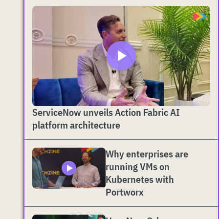
ServiceNow unveils Action Fabric AI
platform architecture
Why enterprises are
running VMs on
Kubernetes with
Portworx