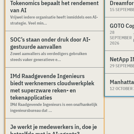
Tokenomics bepaalt het rendement
Dreamfor
van AI
15 SEPTEMB
Vrijwel iedere organisatie heeft inmiddels een AI-
strategie. Veel min...
GOTO Co
28
SEPTEMBER
SOC’s staan onder druk door AI-
2026
gestuurde aanvallen
Zowel aanvallers als verdedigers gebruiken
NetApp I
steeds vaker generatieve e...
29 SEPTEMB
IMd Raadgevende Ingenieurs
Manhatta
biedt werknemers cloudwerkplek
12 OCTOBER
met superzware reken- en
tekenapplicaties
IMd Raadgevende Ingenieurs is een onafhankelijk
ingenieursbureau dat ...
Je werkt je medewerkers in, doe je
hetzelfde met je AI-agents?