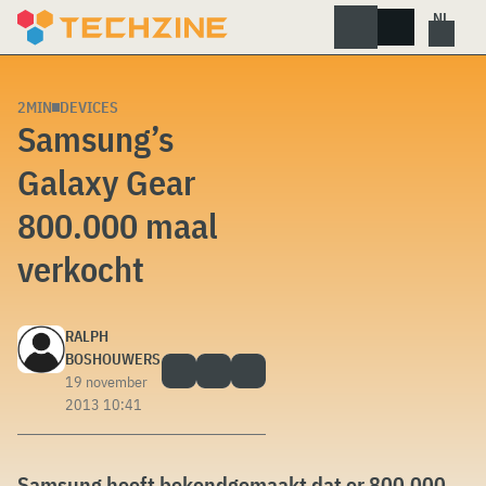
Skip
to
content
2MIN
DEVICES
Samsung’s
Galaxy Gear
800.000 maal
verkocht
RALPH
BOSHOUWERS
19 november
2013 10:41
Samsung heeft bekendgemaakt dat er 800.000