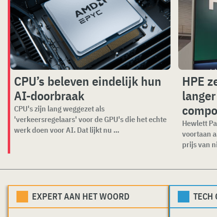
CPU’s beleven eindelijk hun
HPE ze
AI-doorbraak
langer
compo
CPU's zijn lang weggezet als
'verkeersregelaars' voor de GPU's die het echte
Hewlett Pa
werk doen voor AI. Dat lijkt nu ...
voortaan a
prijs van n
EXPERT AAN HET WOORD
TECH