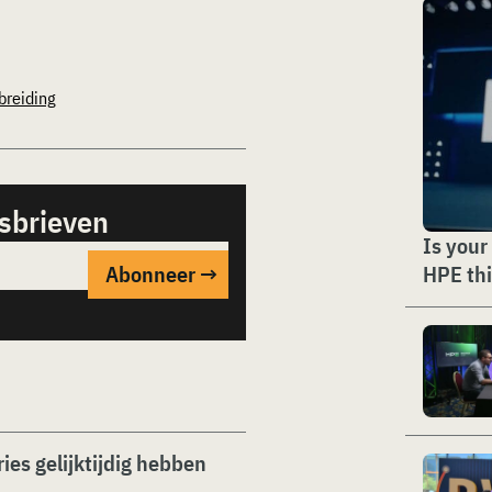
breiding
sbrieven
Is your
HPE thi
ries gelijktijdig hebben