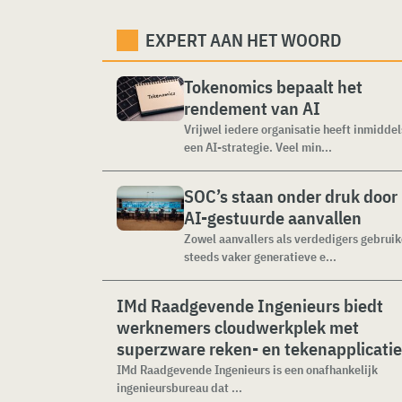
EXPERT AAN HET WOORD
Tokenomics bepaalt het
rendement van AI
Vrijwel iedere organisatie heeft inmiddel
een AI-strategie. Veel min...
SOC’s staan onder druk door
AI-gestuurde aanvallen
Zowel aanvallers als verdedigers gebrui
steeds vaker generatieve e...
IMd Raadgevende Ingenieurs biedt
werknemers cloudwerkplek met
superzware reken- en tekenapplicati
IMd Raadgevende Ingenieurs is een onafhankelijk
ingenieursbureau dat ...