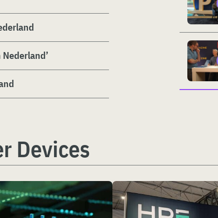
Nederland
n Nederland’
land
r Devices