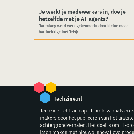
Je werkt je medewerkers in, doe je
hetzelfde met je AI-agents?
Jarenlang werd werk gekenmerkt door kleine maar
hardnekkige ineffici�...
Techzine.nl
Techzine richt zich op IT-professionals en z
makers door het publiceren van het laatst
achtergrondverhalen. Het doel is om IT-pro
laten maken met nieuwe innovatieve produ