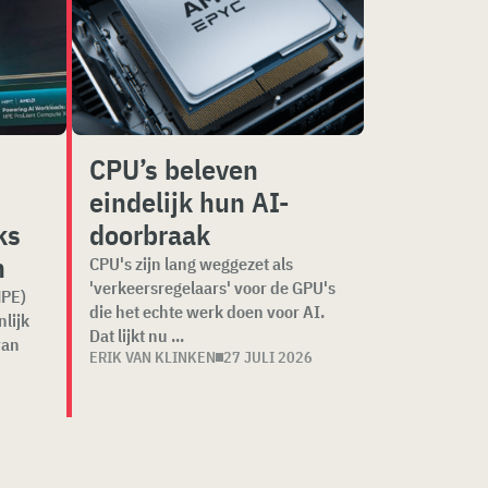
CPU’s beleven
eindelijk hun AI-
ks
doorbraak
n
CPU's zijn lang weggezet als
'verkeersregelaars' voor de GPU's
HPE)
die het echte werk doen voor AI.
lijk
Dat lijkt nu ...
van
ERIK VAN KLINKEN
27 JULI 2026