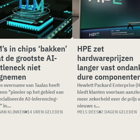
’s in chips ‘bakken’
HPE zet
t de grootste AI-
hardwareprijzen
tleneck niet
langer vast ondan
gnemen
dure componente
e overname van Taalas heeft
Hewlett Packard Enterprise (
en "pionier op het gebied van
biedt klanten voortaan aanzien
cialiseerde AI-inferencing-
meer zekerheid over de prijs 
 in...
nieuwe s...
VAN KLINKEN
14 UREN GELEDEN
MELS DEES
2 DAGEN GELEDEN