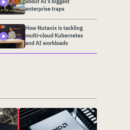
about AI's biggest
enterprise traps
How Nutanix is tackling
multi-cloud Kubernetes
and AI workloads