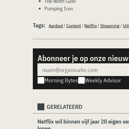
The Ninth Gate
Pumping Iron
Tags:
Aanbod
/
Content
/
Netflix
/
Streaming
/
Uit
Abonneer je op onze nieuw
Morning Bytes
Weekly Advisor
GERELATEERD
Netflix wil binnen vijf jaar 20 eigen se
lopen