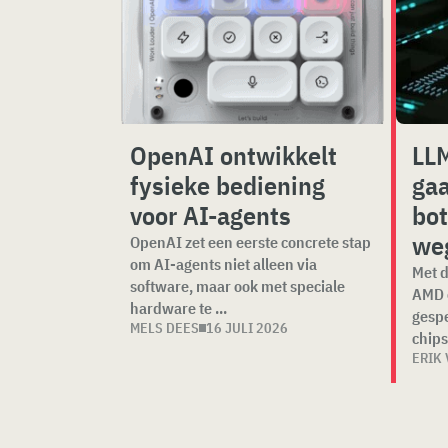
OpenAI ontwikkelt
LLM
fysieke bediening
gaa
voor AI-agents
bot
we
OpenAI zet een eerste concrete stap
om AI-agents niet alleen via
Met d
software, maar ook met speciale
AMD e
hardware te ...
gespe
MELS DEES
16 JULI 2026
chips"
ERIK 