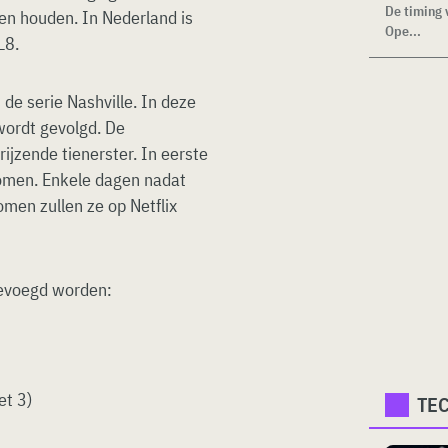
De timing 
nen houden. In Nederland is
Ope...
L8.
de serie Nashville. In deze
wordt gevolgd. De
ijzende tienerster. In eerste
komen. Enkele dagen nadat
omen zullen ze op Netflix
gevoegd worden:
et 3)
TE