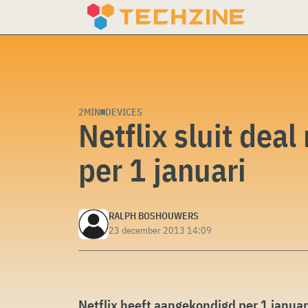
Skip
to
content
2MIN
DEVICES
Netflix sluit dea
per 1 januari
RALPH BOSHOUWERS
23 december 2013 14:09
Netflix heeft aangekondigd per 1 januari