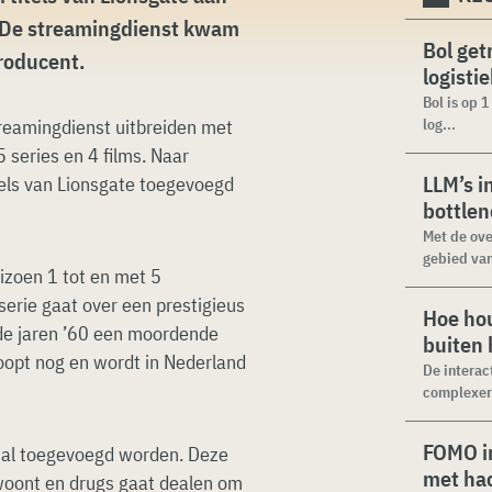
. De streamingdienst kwam
Bol get
roducent.
logisti
Bol is op 
treamingdienst uitbreiden met
log...
5 series en 4 films. Naar
LLM’s i
tels van Lionsgate toegevoegd
bottle
Met de ove
gebied van
eizoen 1 tot en met 5
erie gaat over een prestigieus
Hoe hou
de jaren ’60 een moordende
buiten
oopt nog en wordt in Nederland
De interac
complexer.
FOMO in
 zal toegevoegd worden. Deze
met ha
 woont en drugs gaat dealen om