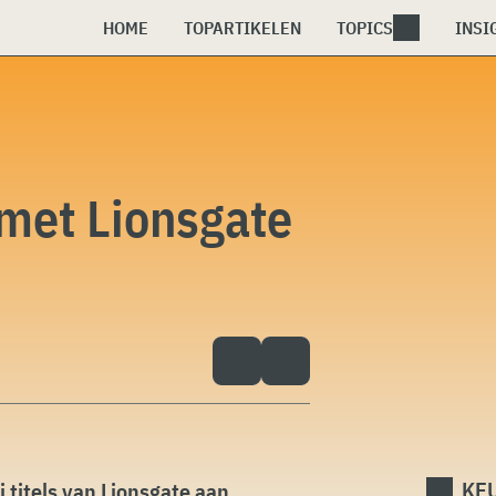
HOME
TOPARTIKELEN
TOPICS
INSI
l met Lionsgate
KEU
 titels van Lionsgate aan