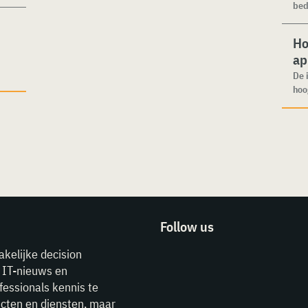
bed
Ho
ap
De 
hoo
Follow us
akelijke decision
e IT-nieuws en
fessionals kennis te
cten en diensten, maar