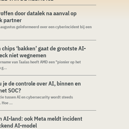
roffen door datalek na aanval op
ek partner
1 augustus geïnformeerd over een cyberincident bij een
n chips ‘bakken’ gaat de grootste AI-
neck niet wegnemen
rname van Taalas heeft AMD een "pionier op het
 g...
 je de controle over AI, binnen en
 het SOC?
tie tussen AI en cybersecurity wordt steeds
 Hoe ...
 AI-land: ook Meta meldt incident
ckend AI-model