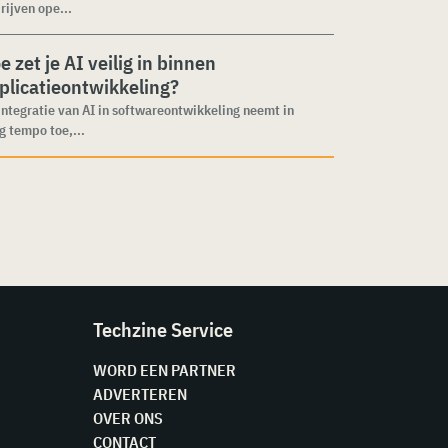
rijven ope...
e zet je AI veilig in binnen
plicatieontwikkeling?
integratie van AI in softwareontwikkeling neemt in
g tempo toe,...
Techzine Service
WORD EEN PARTNER
ADVERTEREN
OVER ONS
CONTACT