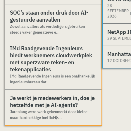
28
SEPTEMBER
SOC’s staan onder druk door AI-
2026
gestuurde aanvallen
Zowel aanvallers als verdedigers gebruiken
NetApp I
steeds vaker generatieve e...
29 SEPTEMB
IMd Raadgevende Ingenieurs
Manhatta
biedt werknemers cloudwerkplek
12 OCTOBER
met superzware reken- en
tekenapplicaties
IMd Raadgevende Ingenieurs is een onafhankelijk
ingenieursbureau dat ...
Je werkt je medewerkers in, doe je
hetzelfde met je AI-agents?
Jarenlang werd werk gekenmerkt door kleine
maar hardnekkige ineffici�...