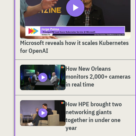
Microsoft reveals how it scales Kubernetes
for OpenAI
How New Orleans
monitors 2,000+ cameras
in real time
How HPE brought two
networking giants
together in under one
year