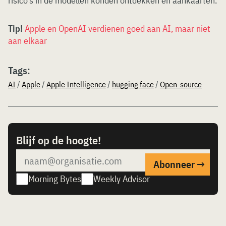
risico’s in de modellen konden ontdekken en aankaarten.
Tip!
Apple en OpenAI verdienen goed aan AI, maar niet
aan elkaar
Tags:
AI
/
Apple
/
Apple Intelligence
/
hugging face
/
Open-source
Blijf op de hoogte!
Morning Bytes
Weekly Advisor