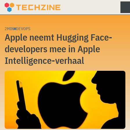
Skip
to
content
2MIN
DEVOPS
Apple neemt Hugging Face-
developers mee in Apple
Intelligence-verhaal