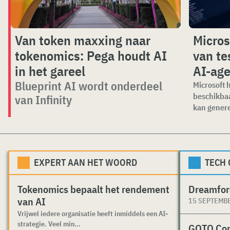
Van token maxxing naar
Micros
tokenomics: Pega houdt AI
van te
in het gareel
AI-age
Blueprint AI wordt onderdeel
Microsoft 
beschikbaa
van Infinity
kan genere
EXPERT AAN HET WOORD
TECH
Tokenomics bepaalt het rendement
Dreamfor
van AI
15 SEPTEMB
Vrijwel iedere organisatie heeft inmiddels een AI-
strategie. Veel min...
GOTO Co