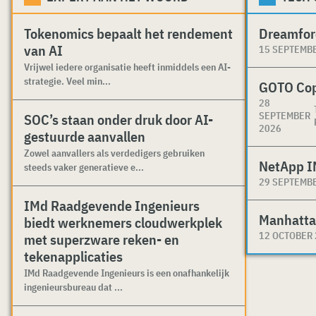
Tokenomics bepaalt het rendement
Dreamfor
van AI
15 SEPTEMB
Vrijwel iedere organisatie heeft inmiddels een AI-
strategie. Veel min...
GOTO Co
28
SEPTEMBER
SOC’s staan onder druk door AI-
2026
gestuurde aanvallen
Zowel aanvallers als verdedigers gebruiken
NetApp I
steeds vaker generatieve e...
29 SEPTEMB
IMd Raadgevende Ingenieurs
Manhatta
biedt werknemers cloudwerkplek
12 OCTOBER
met superzware reken- en
tekenapplicaties
IMd Raadgevende Ingenieurs is een onafhankelijk
ingenieursbureau dat ...