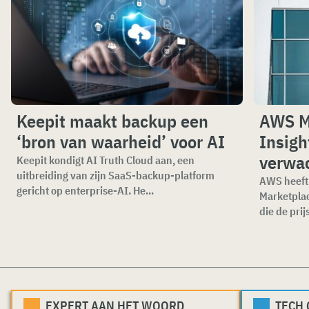
Keepit maakt backup een
AWS M
‘bron van waarheid’ voor AI
Insigh
verwa
Keepit kondigt AI Truth Cloud aan, een
uitbreiding van zijn SaaS-backup-platform
AWS heeft 
gericht op enterprise-AI. He...
Marketplac
die de prijs
EXPERT AAN HET WOORD
TECH