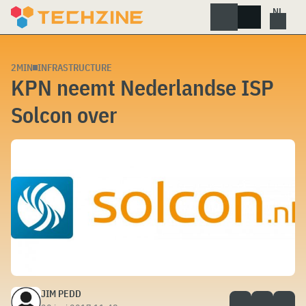
Skip
to
content
2MIN
INFRASTRUCTURE
KPN neemt Nederlandse ISP
Solcon over
JIM PEDD