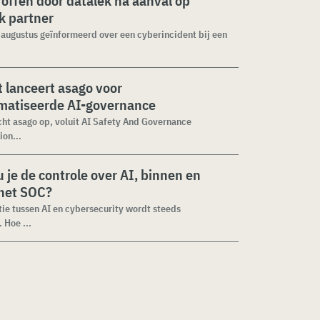
roffen door datalek na aanval op
ek partner
1 augustus geïnformeerd over een cyberincident bij een
 lanceert asago voor
matiseerde AI-governance
cht asago op, voluit AI Safety And Governance
ion...
 je de controle over AI, binnen en
 het SOC?
tie tussen AI en cybersecurity wordt steeds
 Hoe ...