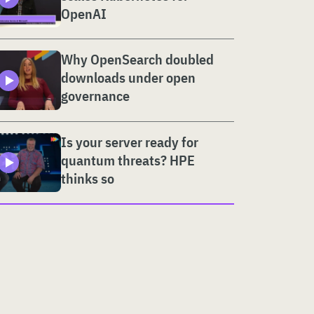
OpenAI
Why OpenSearch doubled
downloads under open
governance
Is your server ready for
quantum threats? HPE
thinks so