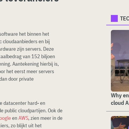
TE
software het binnen het
c cloudaanbieders en bij
ardware zijn servers. Deze
taalbedrag van 152 biljoen
ning. Aantekening hierbij is,
oor het eerst meer servers
dan door private
Why ent
cloud A
le datacenter hard- en
 de public cloudpartijen. Ook de
oogle
en
AWS
, zien meer in de
rs, zo blijkt uit het