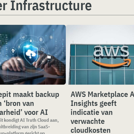
r Infrastructure
epit maakt backup
AWS Marketplace A
 ‘bron van
Insights geeft
rheid’ voor AI
indicatie van
verwachte
t kondigt AI Truth Cloud aan,
itbreiding van zijn SaaS-
cloudkosten
up-platform gericht op