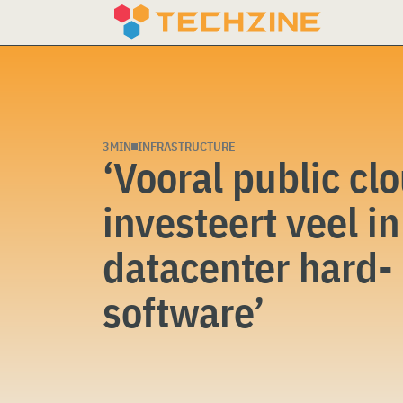
Skip
to
content
3MIN
INFRASTRUCTURE
‘Vooral public cl
investeert veel in
datacenter hard-
software’