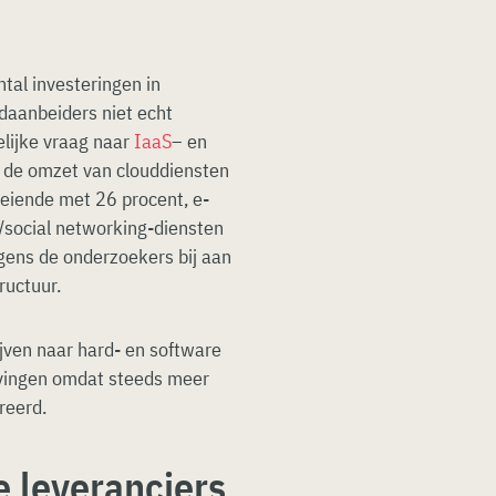
tal investeringen in
udaanbeiders niet echt
elijke vraag naar
IaaS
– en
g de omzet van clouddiensten
eiende met 26 procent, e-
social networking-diensten
gens de onderzoekers bij aan
ructuur.
jven naar hard- en software
evingen omdat steeds meer
reerd.
e leveranciers