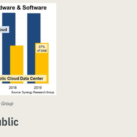
h Group
blic