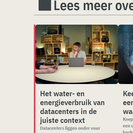
Lees meer ove
Het water- en
Ke
energieverbruik van
een
datacenters in de
waa
juiste context
Keepi
een u
Datacenters liggen onder vuur
back