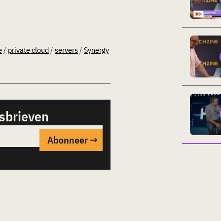
e
/
private cloud
/
servers
/
Synergy
sbrieven