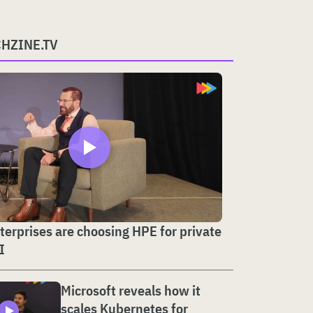
CHZINE.TV
erprises are choosing HPE for private
I
Microsoft reveals how it
scales Kubernetes for