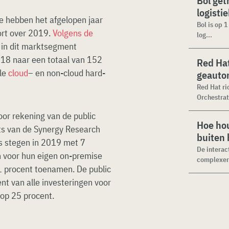
Bol get
logisti
e hebben het afgelopen jaar
Bol is op 
ort over 2019.
Volgens de
log...
 in dit marktsegment
018 naar een totaal van 152
Red Hat
lle
cloud
– en non-cloud hard-
geauto
Red Hat ri
Orchestrat
or rekening van de public
Hoe hou
ts van de Synergy Research
buiten
s stegen in 2019 met 7
De interac
en voor hun eigen on-premise
complexer.
 1 procent toenamen. De public
t van alle investeringen voor
 op 25 procent.