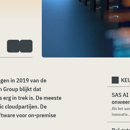
KEU
ngen in 2019 van de
 Group blijkt dat
SAS AI
 erg in trek is. De meeste
onweer
c cloudpartijen. De
Als het aa
oftware voor on-premise
innovatie..