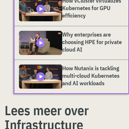
How vCluster virtualizes
Kubernetes for GPU
efficiency
Why enterprises are
choosing HPE for private
cloud AI
How Nutanix is tackling
multi-cloud Kubernetes
and AI workloads
Lees meer over
Infrastructure