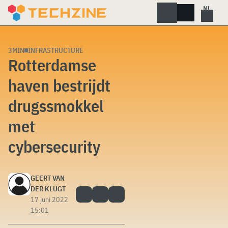
Skip
to
content
3MIN
INFRASTRUCTURE
Rotterdamse
haven bestrijdt
drugssmokkel
met
cybersecurity
GEERT VAN
DER KLUGT
17 juni 2022
15:01