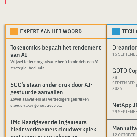
EXPERT AAN HET WOORD
TECH
Tokenomics bepaalt het rendement
Dreamfor
van AI
15 SEPTEMB
Vrijwel iedere organisatie heeft inmiddels een AI-
strategie. Veel min...
GOTO Co
28
SEPTEMBER
SOC’s staan onder druk door AI-
2026
gestuurde aanvallen
Zowel aanvallers als verdedigers gebruiken
NetApp I
steeds vaker generatieve e...
29 SEPTEMB
IMd Raadgevende Ingenieurs
Manhatta
biedt werknemers cloudwerkplek
12 OCTOBER
met superzware reken- en