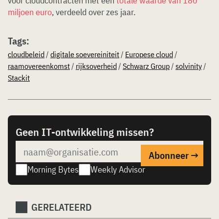
voor cloudcontracten met een
totale waarde van 180
miljoen euro
, verdeeld over zes jaar.
Tags:
cloudbeleid
/
digitale soevereiniteit
/
Europese cloud
/
raamovereenkomst
/
rijksoverheid
/
Schwarz Group
/
solvinity
/
Stackit
Geen IT-ontwikkeling missen?
Morning Bytes
Weekly Advisor
GERELATEERD