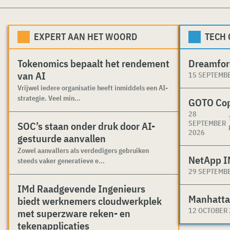
EXPERT AAN HET WOORD
TECH
Tokenomics bepaalt het rendement
Dreamfor
van AI
15 SEPTEMB
Vrijwel iedere organisatie heeft inmiddels een AI-
strategie. Veel min...
GOTO Co
28
SEPTEMBER
SOC’s staan onder druk door AI-
2026
gestuurde aanvallen
Zowel aanvallers als verdedigers gebruiken
NetApp I
steeds vaker generatieve e...
29 SEPTEMB
IMd Raadgevende Ingenieurs
Manhatta
biedt werknemers cloudwerkplek
12 OCTOBER
met superzware reken- en
tekenapplicaties