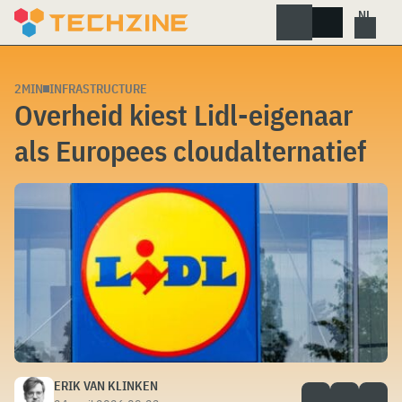
Skip
to
content
2MIN
INFRASTRUCTURE
Overheid kiest Lidl-eigenaar
als Europees cloudalternatief
ERIK VAN KLINKEN