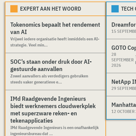
EXPERT AAN HET WOORD
TECH
Tokenomics bepaalt het rendement
Dreamfor
van AI
15 SEPTEMB
Vrijwel iedere organisatie heeft inmiddels een AI-
strategie. Veel min...
GOTO Co
28
SEPTEMBER
SOC’s staan onder druk door AI-
2026
gestuurde aanvallen
Zowel aanvallers als verdedigers gebruiken
NetApp I
steeds vaker generatieve e...
29 SEPTEMB
IMd Raadgevende Ingenieurs
Manhatta
biedt werknemers cloudwerkplek
12 OCTOBER
met superzware reken- en
tekenapplicaties
IMd Raadgevende Ingenieurs is een onafhankelijk
ingenieursbureau dat ...